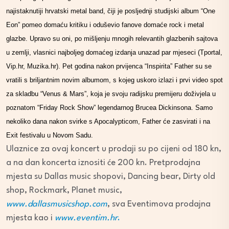
najistaknutiji hrvatski metal band, čiji je posljednji studijski album “One
Eon” pomeo domaću kritiku i oduševio fanove domaće rock i metal
glazbe. Upravo su oni, po mišljenju mnogih relevantih glazbenih sajtova
u zemlji, vlasnici najboljeg domaćeg izdanja unazad par mjeseci (Tportal,
Vip.hr, Muzika.hr). Pet godina nakon prvijenca “Inspirita” Father su se
vratili s briljantnim novim albumom, s kojeg uskoro izlazi i prvi video spot
za skladbu “Venus & Mars”, koja je svoju radijsku premijeru doživjela u
poznatom “Friday Rock Show” legendarnog Brucea Dickinsona. Samo
nekoliko dana nakon svirke s Apocalypticom, Father će zasvirati i na
Exit festivalu u Novom Sadu.
Ulaznice za ovaj koncert u prodaji su po cijeni od 180 kn,
a na dan koncerta iznositi će 200 kn. Pretprodajna
mjesta su Dallas music shopovi, Dancing bear, Dirty old
shop, Rockmark, Planet music,
www.dallasmusicshop.com
, sva Eventimova prodajna
mjesta kao i
www.eventim.hr
.