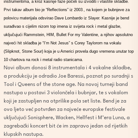
instrumentima, a kroz kasnije faze počeli su izvoditi i vlastite skladbe.
Prvi takav album bio je “Reflections” iz 2003., na kojem je bubnjeve za
polovicu materijala odsvirao Dave Lombardo iz Slayer. Kasnije je bend
surađivao s cijelim nizom top imena iz svijeta rock i metal glazbe,
uključujući Rammstein, HIM, Bullet For my Valentine, a njihov apsolutno
najveći hit skladba je “I’m Not Jesus” s Corey Taylorom na vokalu
(Slipknot, Stone Sour) koja je u Americi provela dugo vremena unutar top
10 chartova na rock i metal radio stanicama.
Novi album donosi 8 instrumentala i 4 vokalne skladbe,
a produkciju je odradio Joe Baressi, poznat po suradnji s
Tool i Queens of the stone age. Na novoj turneji band
nastupa u postavi 3 violončela i bubnjar, te s vokalom
koji je zastupljen na otprilike pola set liste. Bend je za
ovo ljeto već potvrđen za najveće europske festivale
uključujući Sonisphere, Wacken, Hellfest i M’era Luna, a
zagrebački koncert bit će im zapravo jedan od rijetkih
klupskih nastupa.