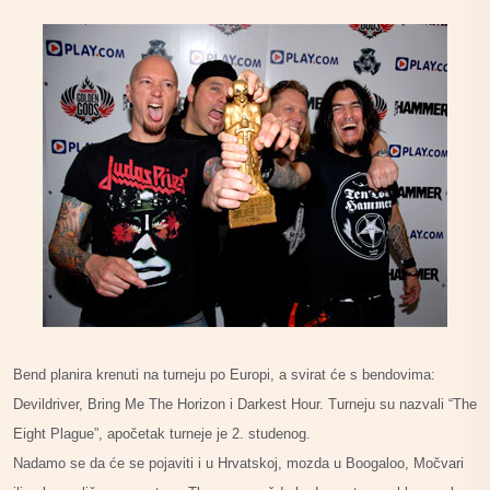
Bend planira krenuti na turneju po Europi, a svirat će s bendovima:
Devildriver, Bring Me The Horizon i Darkest Hour. Turneju su nazvali “The
Eight Plague”, apočetak turneje je 2. studenog.
Nadamo se da će se pojaviti i u Hrvatskoj, mozda u Boogaloo, Močvari