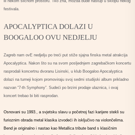
ili nekom sličnom prostoru. Tko zna, možda bude nastup u sklopu nekog
festivala.
APOCALYPTICA DOLAZI U
BOOGALOO OVU NEDJELJU
Zagreb nam ovE nedjelju po treći put stiže sjajna finska metal atrakcija
Apocalyptica. Nakon što su na svom posljednjem zagrebačkom koncertu
rasprodali koncertnu dvoranu Lisinski, u klub Boogaloo Apocalyptica
dolazi na turneji kojom promoviraju svoj sedmi studijski album prikladno
nazvan “7-th Symphony”. Sudeći po brzini prodaje ulaznica, i ovaj
koncert trebao bi biti rasprodan.
Osnovani su 1993., a svjetsku slavu u početnoj fazi karijere stekli su
furioznim obrada metal klasika izvodeći ih isključivo na violončelima.
Bend je originalno i nastao kao Metallica tribute band s klasičnim