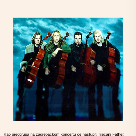
Kao predgrupa na zagrebačkom koncertu će nastupiti riječani Father,