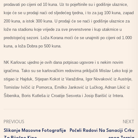
prodavati po cijeni od 10 kuna. Uz to pojeftinile su i godišnje ulaznice,
koje će se u prodaji naći od sljedećeg tjedna, i to za jug 100 kuna, zapad
200 kuna, a istok 300 kuna. U prodaji će se naći i godišnje ulaznice za
lože na stadionu koje vrijede za sve prvenstvene i kup utakmice u
predstojećoj sezoni. Loža Korana moći će se unajmiti po cijeni od 1.000
kuna, a loža Dobra po 500 kuna.
NK Karlovac ujedno je ovih dana potpisao ugovore i s nekim novim
igračima. Tako su se karlovačkim redovima priključili Mislav Leko koji je
stigao iz Hajduk, Stjepan Kokot iz Varaždina, Igor Novaković iz Austrije,
Tomislav Ivičić iz Pomorca, Emilko Janković iz Lučkog, Adnan Likić iz
Šibenika, Boris Kutleša iz Croatije Sesveta i Josip Barišić iz Intera.
PREVIOUS
NEXT
Slikanje Masovne Fotografije
Počeli Radovi Na Sanaciji Crkv