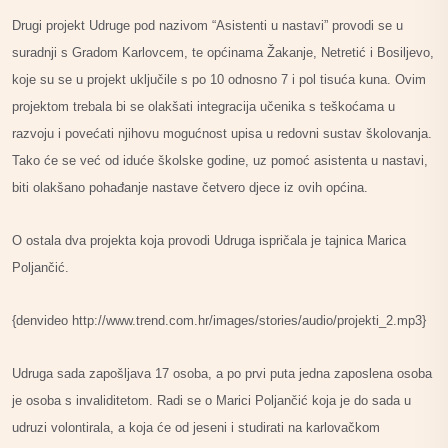
Drugi projekt Udruge pod nazivom “Asistenti u nastavi” provodi se u
suradnji s Gradom Karlovcem, te općinama Žakanje, Netretić i Bosiljevo,
koje su se u projekt uključile s po 10 odnosno 7 i pol tisuća kuna. Ovim
projektom trebala bi se olakšati integracija učenika s teškoćama u
razvoju i povećati njihovu mogućnost upisa u redovni sustav školovanja.
Tako će se već od iduće školske godine, uz pomoć asistenta u nastavi,
biti olakšano pohađanje nastave četvero djece iz ovih općina.
O ostala dva projekta koja provodi Udruga ispričala je tajnica Marica
Poljančić.
{denvideo http://www.trend.com.hr/images/stories/audio/projekti_2.mp3}
Udruga sada zapošljava 17 osoba, a po prvi puta jedna zaposlena osoba
je osoba s invaliditetom. Radi se o Marici Poljančić koja je do sada u
udruzi volontirala, a koja će od jeseni i studirati na karlovačkom