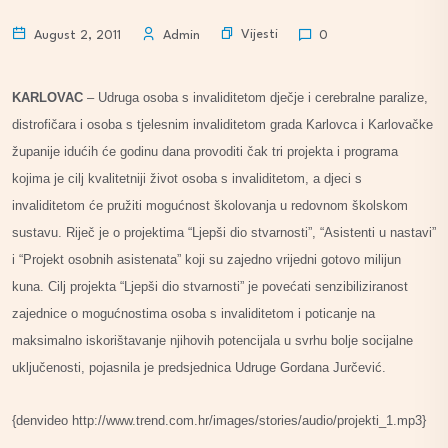
Vijesti
August 2, 2011
Admin
0
KARLOVAC
– Udruga osoba s invaliditetom dječje i cerebralne paralize,
distrofičara i osoba s tjelesnim invaliditetom grada Karlovca i Karlovačke
županije idućih će godinu dana provoditi čak tri projekta i programa
kojima je cilj kvalitetniji život osoba s invaliditetom, a djeci s
invaliditetom će pružiti mogućnost školovanja u redovnom školskom
sustavu. Riječ je o projektima “Ljepši dio stvarnosti”, “Asistenti u nastavi”
i “Projekt osobnih asistenata” koji su zajedno vrijedni gotovo milijun
kuna. Cilj projekta “Ljepši dio stvarnosti” je povećati senzibiliziranost
zajednice o mogućnostima osoba s invaliditetom i poticanje na
maksimalno iskorištavanje njihovih potencijala u svrhu bolje socijalne
uključenosti, pojasnila je predsjednica Udruge Gordana Jurčević.
{denvideo http://www.trend.com.hr/images/stories/audio/projekti_1.mp3}