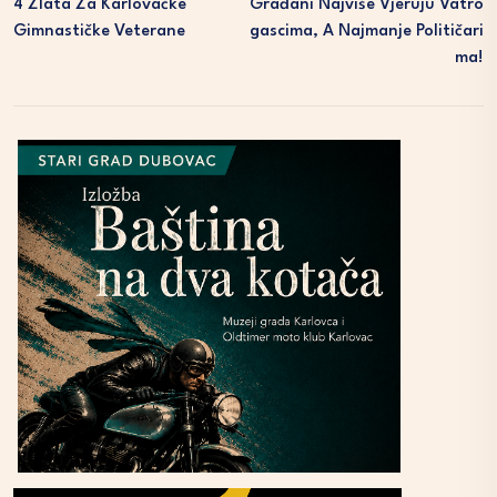
4 Zlata Za Karlovačke
Građani Najviše Vjeruju Vatro
Gimnastičke Veterane
Gascima, A Najmanje Političari
Ma!