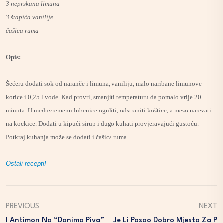
3 neprskana limuna
3 štapića vanilije
čašica ruma
Opis:
Šećeru dodati sok od naranče i limuna, vaniliju, malo naribane limunove
korice i 0,25 l vode. Kad provri, smanjiti temperaturu da pomalo vrije 20
minuta. U međuvremenu lubenice oguliti, odstraniti koštice, a meso narezati
na kockice. Dodati u kipući sirup i dugo kuhati provjeravajući gustoću.
Potkraj kuhanja može se dodati i čašica ruma.
Ostali recepti!
PREVIOUS
NEXT
I Antimon Na “Danima Piva”
Je Li Posao Dobro Mjesto Za P