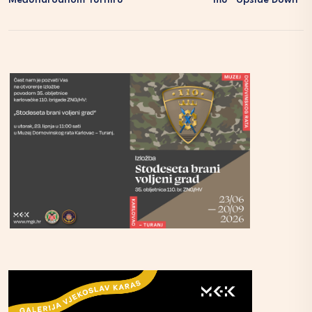
Međunarodnom Turniru
Mu “Upside Down”