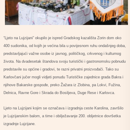
“Ljeto na Lujzijani” okupilo je ispred Gradskog kazališta Zorin dom oko
400 sudionika, od kojih je većina bila u povijesnom ruhu ondašnjeg doba,
predstavljajući važne osobe iz javnog, političkog, crkvenog i kulturnog
života. Na dvadesetak štandova svoju turistički i gastronomsku pobnudu
predstavile su općine i gradovi, te razni privatni proizvođači. Tako su
Karlovčani jučer mogli vidjeti ponudu Turističke zajednice grada Bakra i
njihove Bakarske gospođe, preko Žažara iz Zlobina, pa Lokvi, Fužina,
Delnica, Ravne Gore i Skrada do Bosiljeva, Duge Rese i Karlovca.
Ljeto na Lujzijani kojim se označava i izgradnja ceste Karolina, završilo
je Lujzijanskim balom, a time i obilježavanje 200. obljetnice dovršetka
izgradnje Lujzijane.