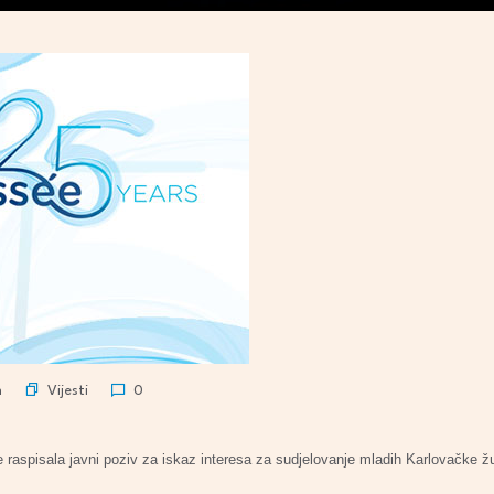
Vijesti
n
0
e raspisala javni poziv za iskaz interesa za sudjelovanje mladih Karlovač