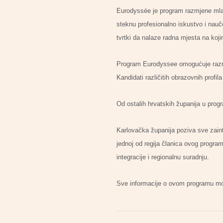
Eurodyssée je program razmjene mlad
steknu profesionalno iskustvo i nauče
tvrtki da nalaze radna mjesta na koji
Program Eurodyssee omogućuje razmje
Kandidati različitih obrazovnih profila
Od ostalih hrvatskih županija u pro
Karlovačka županija poziva sve zaint
jednoj od regija članica ovog program
integracije i regionalnu suradnju.
Sve informacije o ovom programu mož