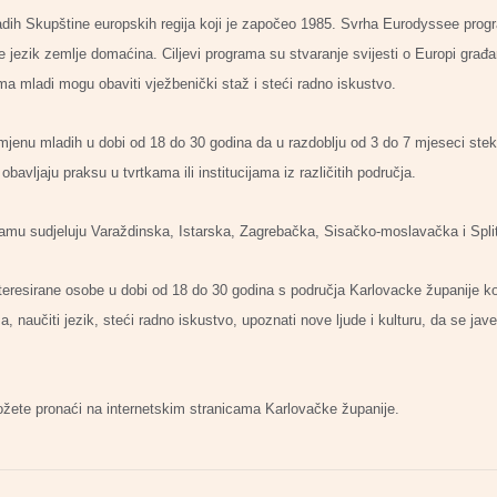
ih Skupštine europskih regija koji je započeo 1985. Svrha Eurodyssee prog
 jezik zemlje domaćina. Ciljevi programa su stvaranje svijesti o Europi građan
ma mladi mogu obaviti vježbenički staž i steći radno iskustvo.
nu mladih u dobi od 18 do 30 godina da u razdoblju od 3 do 7 mjeseci steknu
 obavljaju praksu u tvrtkama ili institucijama iz različitih područja.
gramu sudjeluju Varaždinska, Istarska, Zagrebačka, Sisačko-moslavačka i Spli
eresirane osobe u dobi od 18 do 30 godina s područja Karlovacke županije koj
a, naučiti jezik, steći radno iskustvo, upoznati nove ljude i kulturu, da se ja
ete pronaći na internetskim stranicama Karlovačke županije.