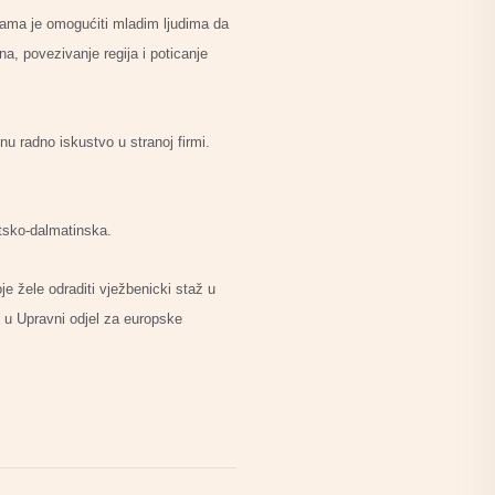
rama je omogućiti mladim ljudima da
a, povezivanje regija i poticanje
 radno iskustvo u stranoj firmi.
tsko-dalmatinska.
e žele odraditi vježbenicki staž u
ve u Upravni odjel za europske