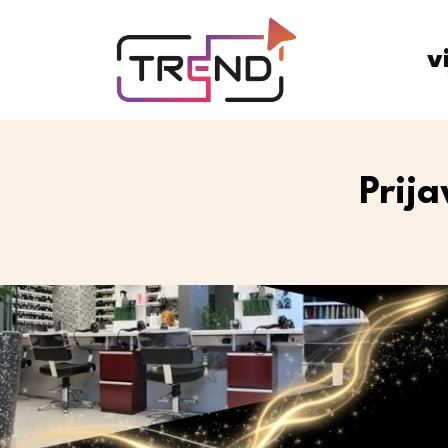
v
Prij