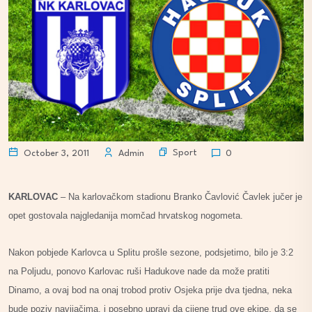
Sport
October 3, 2011
Admin
0
KARLOVAC
– Na karlovačkom stadionu Branko Čavlović Čavlek jučer je
opet gostovala najgledanija momčad hrvatskog nogometa.
Nakon pobjede Karlovca u Splitu prošle sezone, podsjetimo, bilo je 3:2
na Poljudu, ponovo Karlovac ruši Hadukove nade da može pratiti
Dinamo, a ovaj bod na onaj trobod protiv Osjeka prije dva tjedna, neka
bude poziv navijačima, i posebno upravi da cijene trud ove ekipe, da se