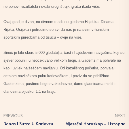
ne ponovi rezultatski i svaki drugi štrajk igrača ikada više.
Ovaj grad je divan, na divnom stadionu gledamo Hajduka, Dinama,
Rijeku, Osijeka i potrudimo se svi da nas je na svim vrhunskim
sportskim priredbama od tisuću – dvije na više.
Sinoć je bilo skoro 5,000 gledatelja, čast i hajdukovim navijačima koji su
sjever popunili u neočekivano velikom broju, a Gademzima pohvale na
kao i uvijek najžešćem navijanju. Od kazališnog početka, pohvala i
ostalom navijačkom puku karlovačkom, i poziv da se približimo
Gademzima, pustimo brige svakodnevne, damo glasnicama mislit i
dlanovima pljusku.
1:1 na kraju.
PREVIOUS
NEXT
Danas I Sutra U Karlovcu
Mjesečni Horoskop – Listopad