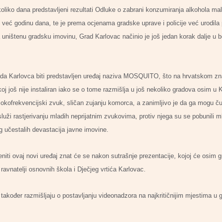
koliko dana predstavljeni rezultati Odluke o zabrani konzumiranja alkohola m
i već godinu dana, te je prema ocjenama gradske uprave i policije već urodi
uništenu gradsku imovinu, Grad Karlovac načinio je još jedan korak dalje u bor
ada Karlovca biti predstavljen uređaj naziva MOSQUITO, što na hrvatskom znač
oj još nije instaliran iako se o tome razmišlja u još nekoliko gradova osim u
isokofrekvencijski zvuk, sličan zujanju komorca, a zanimljivo je da ga mogu č
služi rastjerivanju mladih neprijatnim zvukovima, protiv njega su se pobunili 
g učestalih devastacija javne imovine.
jeniti ovaj novi uređaj znat će se nakon sutrašnje prezentacije, kojoj će osim 
ravnatelji osnovnih škola i Dječjeg vrtića Karlovac.
također razmišljaju o postavljanju videonadzora na najkritičnijim mjestima u 