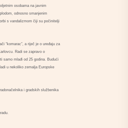
aloljetnim osobama na javnim
la plodom, odnosno smanjenim
bi s vandalizmom čiji su počinitelji
i “komarac”, a riječ je o uređaju za
 Karlovcu. Radi se zapravo o
uti samo mlađi od 25 godina. Budući
mladi u nekoliko zemalja Europske
gradonačelnika i gradskih službenika
gradu.