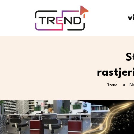
v
S
rastje
Trend
Bl