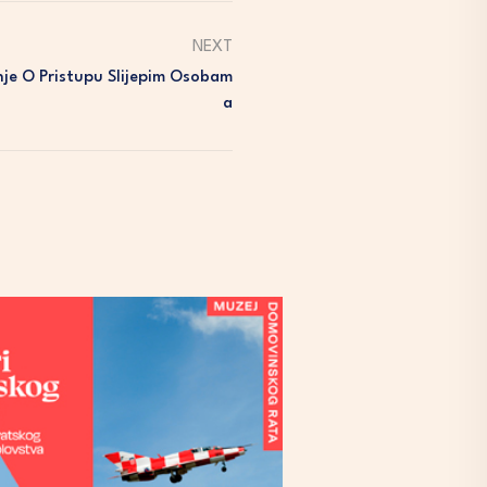
NEXT
nje O Pristupu Slijepim Osobam
A