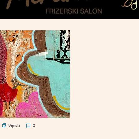
Vijesti
0