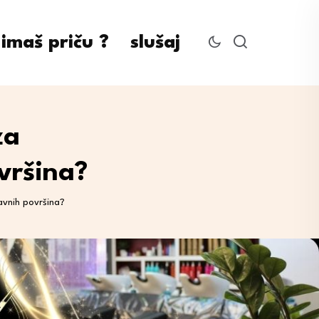
imaš priču ?
slušaj
za
vršina?
javnih površina?