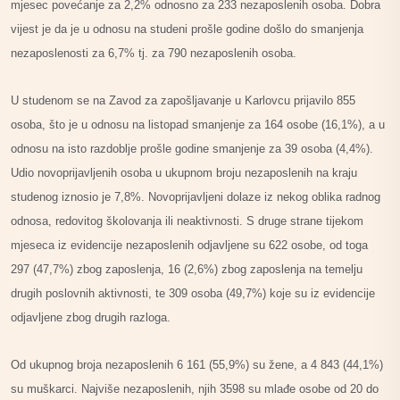
mjesec povećanje za 2,2% odnosno za 233 nezaposlenih osoba. Dobra
vijest je da je u odnosu na studeni prošle godine došlo do smanjenja
nezaposlenosti za 6,7% tj. za 790 nezaposlenih osoba.
U studenom se na Zavod za zapošljavanje u Karlovcu prijavilo 855
osoba,
što je u odnosu na listopad smanjenje za 164 osobe (16,1%), a u
odnosu na
isto razdoblje prošle godine smanjenje za 39 osoba (4,4%).
Udio novoprijavljenih
osoba u ukupnom broju nezaposlenih na kraju
studenog iznosio je 7,8%. Novoprijavljeni dolaze iz nekog oblika radnog
odnosa, redovitog školovanja ili neaktivnosti.
S druge strane tijekom
mjeseca iz evidencije nezaposlenih odjavljene su
622 osobe, od toga
297 (47,7%) zbog zaposlenja, 16 (2,6%) zbog zaposlenja na
temelju
drugih poslovnih aktivnosti, te 309 osoba (49,7%) koje su iz evidencije
odjavljene zbog drugih razloga.
Od ukupnog broja nezaposlenih 6 161 (55,9%) su žene, a 4 843 (44,1%)
su muškarci.
Najviše nezaposlenih, njih 3598 su mlađe osobe od 20 do