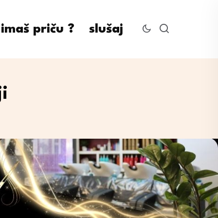
imaš priču ?
slušaj
i