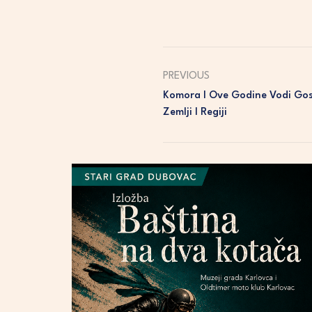
PREVIOUS
Komora I Ove Godine Vodi Go
Zemlji I Regiji