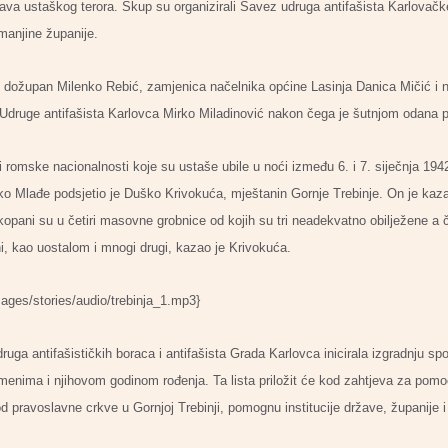
tava ustaškog terora. Skup su organizirali Savez udruga antifašista Karlovačk
manjine županije.
i dožupan Milenko Rebić, zamjenica načelnika općine Lasinja Danica Mičić i 
Udruge antifašista Karlovca Mirko Miladinović nakon čega je šutnjom odana p
i romske nacionalnosti koje su ustaše ubile u noći između 6. i 7. siječnja 194
ko Mlađe podsjetio je Duško Krivokuća, mještanin Gornje Trebinje. On je kaza
akopani su u četiri masovne grobnice od kojih su tri neadekvatno obilježene a č
, kao uostalom i mnogi drugi, kazao je Krivokuća.
ages/stories/audio/trebinja_1.mp3}
uga antifašističkih boraca i antifašista Grada Karlovca inicirala izgradnju s
imenima i njihovom godinom rođenja. Ta lista priložit će kod zahtjeva za pomo
d pravoslavne crkve u Gornjoj Trebinji, pomognu institucije države, županije 