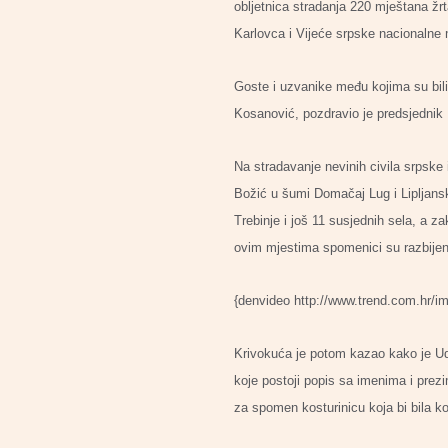
obljetnica stradanja 220 mještana žr
Karlovca i Vijeće srpske nacionalne 
Goste i uzvanike među kojima su bil
Kosanović, pozdravio je predsjednik 
Na stradavanje nevinih civila srpske 
Božić u šumi Domačaj Lug i Lipljans
Trebinje i još 11 susjednih sela, a z
ovim mjestima spomenici su razbijeni
{denvideo http://www.trend.com.hr/im
Krivokuća je potom kazao kako je Udr
koje postoji popis sa imenima i prez
za spomen kosturinicu koja bi bila ko