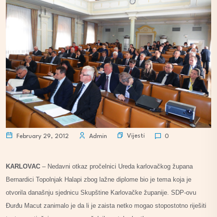
Vijesti
February 29, 2012
Admin
0
KARLOVAC
– Nedavni otkaz pročelnici Ureda karlovačkog župana
Bernardici Topolnjak Halapi zbog lažne diplome bio je tema koja je
otvorila današnju sjednicu Skupštine Karlovačke županije. SDP-ovu
Đurđu Macut zanimalo je da li je zaista netko mogao stopostotno riješiti