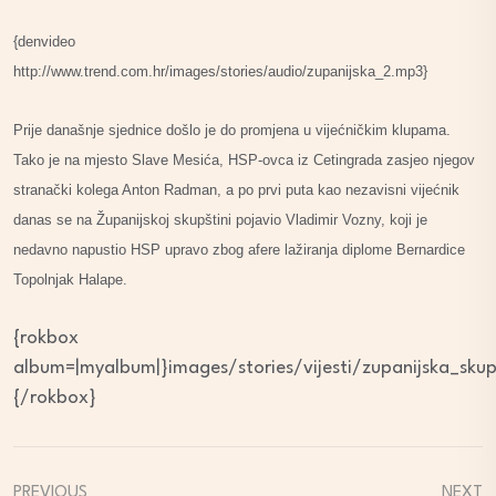
{denvideo
http://www.trend.com.hr/images/stories/audio/zupanijska_2.mp3}
Prije današnje sjednice došlo je do promjena u vijećničkim klupama.
Tako je na mjesto Slave Mesića, HSP-ovca iz Cetingrada zasjeo njegov
stranački kolega Anton Radman, a po prvi puta kao nezavisni vijećnik
danas se na Županijskoj skupštini pojavio Vladimir Vozny, koji je
nedavno napustio HSP upravo zbog afere lažiranja diplome Bernardice
Topolnjak Halape.
{rokbox
album=|myalbum|}images/stories/vijesti/zupanijska_sku
{/rokbox}
PREVIOUS
NEXT