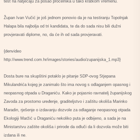
test na natječaju za posao pročelnika u tako kratkom vremenu.
Župan Ivan Vučić je još jednom ponovio da je na testiranju Topolnjak
Halapa bila najbolja od tri kandidata, te da do sada nisu bili dužni
provjeravati diplome, no, da će ih od sada provjeravati.
{denvideo
http://www.trend.com.hr/images/stories/audio/zupanijska_1.mp3}
Dosta bure na skupštini potaklo je pitanje SDP-ovog Stjepana
Mikulandrića kojeg je zanimalo što ima novog s odlaganjem opasnog i
neopasnog otpada u Draganiću. Kako je pojasnio ravnatelj županijskog
Zavoda za prostorno uređenje, graditeljstvo i zaštitu okoliša Marinko
Maradin, rješenje o izdavanju dozvole za odlaganje neopasnog otpada
Ekologiji Maržić u Draganiću nekoliko puta je odbijeno, a sada je na
Ministarstvu zaštite okoliša i prirode da odluči da li dozvola može biti
izdana ili ne.