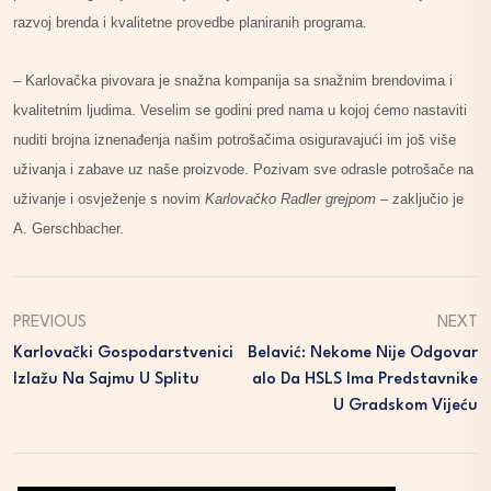
razvoj brenda i kvalitetne provedbe planiranih programa.
– Karlovačka pivovara je snažna kompanija sa snažnim brendovima i
kvalitetnim ljudima. Veselim se godini pred nama u kojoj ćemo nastaviti
nuditi brojna iznenađenja našim potrošačima osiguravajući im još više
uživanja i zabave uz naše proizvode. Pozivam sve odrasle potrošače na
uživanje i osvježenje s novim
Karlovačko Radler grejpom
– zaključio je
A. Gerschbacher.
PREVIOUS
NEXT
Karlovački Gospodarstvenici
Belavić: Nekome Nije Odgovar
Izlažu Na Sajmu U Splitu
Alo Da HSLS Ima Predstavnike
U Gradskom Vijeću