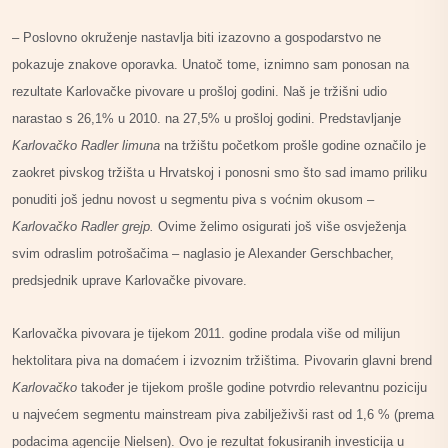
– Poslovno okruženje nastavlja biti izazovno a gospodarstvo ne
pokazuje znakove oporavka. Unatoč tome, iznimno sam ponosan na
rezultate Karlovačke pivovare u prošloj godini. Naš je tržišni udio
narastao s 26,1% u 2010. na 27,5% u prošloj godini. Predstavljanje
Karlovačko Radler limuna
na tržištu početkom prošle godine označilo je
zaokret pivskog tržišta u Hrvatskoj i ponosni smo što sad imamo priliku
ponuditi još jednu novost u segmentu piva s voćnim okusom –
Karlovačko Radler grejp.
Ovime želimo osigurati još više osvježenja
svim odraslim potrošačima – naglasio je Alexander Gerschbacher,
predsjednik uprave Karlovačke pivovare.
Karlovačka pivovara je tijekom 2011. godine prodala više od milijun
hektolitara piva na domaćem i izvoznim tržištima. Pivovarin glavni brend
Karlovačko
također je tijekom prošle godine potvrdio relevantnu poziciju
u najvećem segmentu mainstream piva zabilježivši rast od 1,6 % (prema
podacima agencije Nielsen). Ovo je rezultat fokusiranih investicija u