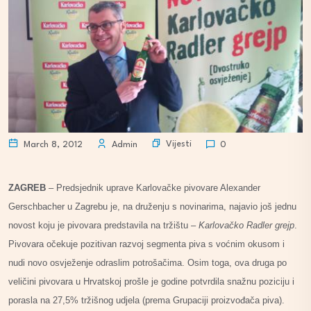
Vijesti
March 8, 2012
Admin
0
ZAGREB
– Predsjednik uprave Karlovačke pivovare Alexander
Gerschbacher u Zagrebu je, na druženju s novinarima, najavio još jednu
novost koju je pivovara predstavila na tržištu –
Karlovačko Radler grejp
.
Pivovara očekuje pozitivan razvoj segmenta piva s voćnim okusom i
nudi novo osvježenje odraslim potrošačima. Osim toga, ova druga po
veličini pivovara u Hrvatskoj prošle je godine potvrdila snažnu poziciju i
porasla na 27,5% tržišnog udjela (prema Grupaciji proizvođača piva).