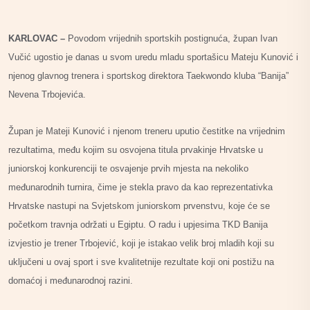
KARLOVAC –
Povodom vrijednih sportskih postignuća, župan Ivan
Vučić ugostio je danas u svom uredu mladu sportašicu Mateju Kunović i
njenog glavnog trenera i sportskog direktora Taekwondo kluba “Banija”
Nevena Trbojevića.
Župan je Mateji Kunović i njenom treneru uputio čestitke na vrijednim
rezultatima, među kojim su osvojena titula prvakinje Hrvatske u
juniorskoj konkurenciji te osvajenje prvih mjesta na nekoliko
međunarodnih turnira, čime je stekla pravo da kao reprezentativka
Hrvatske nastupi na Svjetskom juniorskom prvenstvu, koje će se
početkom travnja održati u Egiptu. O radu i upjesima TKD Banija
izvjestio je trener Trbojević, koji je istakao velik broj mladih koji su
uključeni u ovaj sport i sve kvalitetnije rezultate koji oni postižu na
domaćoj i međunarodnoj razini.