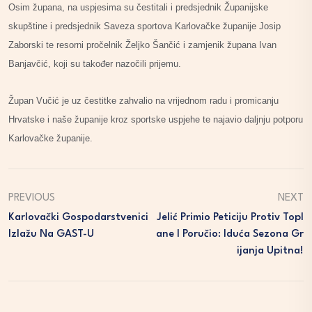
Osim župana, na uspjesima su čestitali i predsjednik Županijske
skupštine i predsjednik Saveza sportova Karlovačke županije Josip
Zaborski te resorni pročelnik Željko Šančić i zamjenik župana Ivan
Banjavčić, koji su također nazočili prijemu.
Župan Vučić je uz čestitke zahvalio na vrijednom radu i promicanju
Hrvatske i naše županije kroz sportske uspjehe te najavio daljnju potporu
Karlovačke županije.
PREVIOUS
NEXT
Karlovački Gospodarstvenici
Jelić Primio Peticiju Protiv Topl
Izlažu Na GAST-U
Ane I Poručio: Iduća Sezona Gr
Ijanja Upitna!