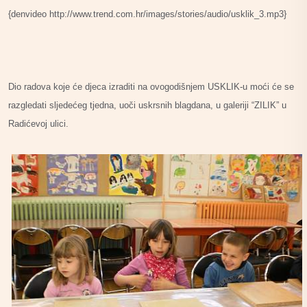
{denvideo http://www.trend.com.hr/images/stories/audio/usklik_3.mp3}
Dio radova koje će djeca izraditi na ovogodišnjem USKLIK-u moći će se
razgledati sljedećeg tjedna, uoči uskrsnih blagdana, u galeriji “ZILIK” u
Radićevoj ulici.