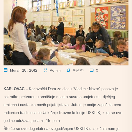
Vijesti
March 28, 2012
Admin
0
KARLOVAC –
Karlovački Dom za djecu “Vladimir Nazor” ponovo je
nakratko pretvoren u središnje mjesto susreta umjetnosti, dječjeg
smijeha i nastanka novih prijateljstava. Jutros je ondje započela prva
radionica tradicionalne Uskršnje likovne kolonije USKLIK, koja se ove
godine održava jubilarni, 15. puta.
Što će se sve događati na ovogodišnjem USKLIK-u ispričala nam je