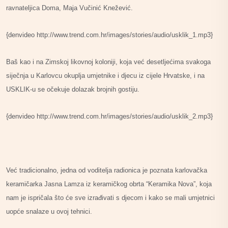
ravnateljica Doma, Maja Vučinić Knežević.
{denvideo http://www.trend.com.hr/images/stories/audio/usklik_1.mp3}
Baš kao i na Zimskoj likovnoj koloniji, koja već desetljećima svakoga
siječnja u Karlovcu okuplja umjetnike i djecu iz cijele Hrvatske, i na
USKLIK-u se očekuje dolazak brojnih gostiju.
{denvideo http://www.trend.com.hr/images/stories/audio/usklik_2.mp3}
Već tradicionalno, jedna od voditelja radionica je poznata karlovačka
keramičarka Jasna Lamza iz keramičkog obrta “Keramika Nova”, koja
nam je ispričala što će sve izrađivati s djecom i kako se mali umjetnici
uopće snalaze u ovoj tehnici.