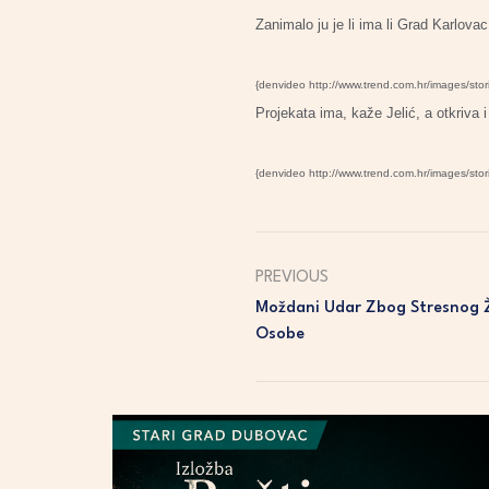
Zanimalo ju je li ima li Grad Karlovac
{denvideo http://www.trend.com.hr/images/sto
Projekata ima, kaže Jelić, a otkriva 
{denvideo http://www.trend.com.hr/images/sto
PREVIOUS
Moždani Udar Zbog Stresnog Ž
Osobe