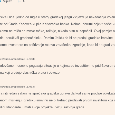
Vijesti
0
e ulice, jedno od rugla u staroj gradskoj jezgri Zvijezdi je nekadašnja voj
ine od Grada Karlovca kupila Karlovačka banka. Naime, derutni objekt bivše v
emu ne miču se mrtve točke, točnije, nikada nisu ni započeli. Ovaj primjer n
ić, poručivši gradonačelniku Damiru Jeliću da bi se prodaji gradske imovine i 
rne investitore na poštivanje rokova završetka izgradnje, kako bi se grad zaš
ries/audio/propadanje_1.mp3}
arlovčane, i osobno pogađaju situacije u kojima se investitori ne pridržavaju 
na koji uređuje vlasnička prava i obveze.
ries/audio/propadanje_2.mp3}
 niti jedan zakon ne sprečava gradsku upravu da kod same prodaje objekata i
nom mišljenju, gradsku imovinu ne bi trebalo prodavati prvom invetitoru koj
dići standarde i imati svoje projekte i viziju razvoja grada.