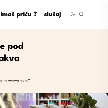
imaš priču ?
slušaj
ne pod
vakva
imamo ovakva rugla!”