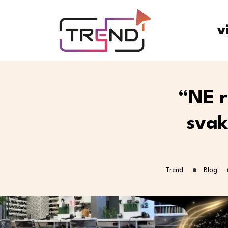
v
“NE r
svak
Trend
Blog