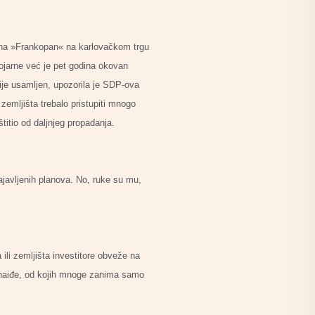
arna »Frankopan« na karlovačkom trgu
ojarne već je pet godina okovan
ije usamljen, upozorila je SDP-ova
zemljišta trebalo pristupiti mnogo
titio od daljnjeg propadanja.
najavljenih planova. No, ruke su mu,
li zemljišta investitore obveže na
i naiđe, od kojih mnoge zanima samo