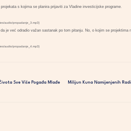
 projekata s kojima se planira prijaviti za Vladine investicijske programe.
ries/audio/propadanje_3.mp3}
i da je već odradio važan sastanak po tom pitanju. No, o kojim se projektima ra
ries/audio/propadanje_4.mp3}
ivota Sve Više Pogađa Mlađe
Milijun Kuna Namijenjenih Radi