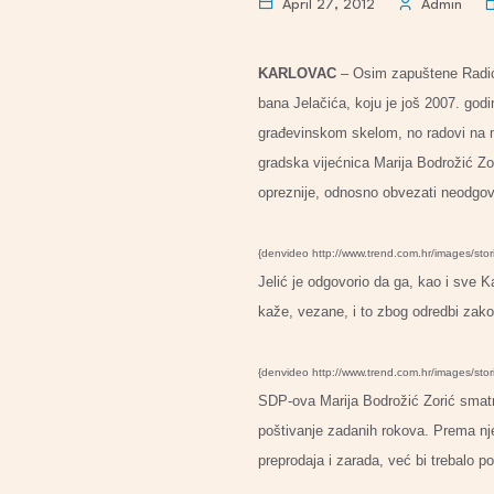
April 27, 2012
Admin
KARLOVAC
– Osim zapuštene Radićev
bana Jelačića, koju je još 2007. god
građevinskom skelom, no radovi na nj
gradska vijećnica Marija Bodrožić Zor
opreznije, odnosno obvezati neodgovo
{denvideo http://www.trend.com.hr/images/sto
Jelić je odgovorio da ga, kao i sve K
kaže, vezane, i to zbog odredbi zako
{denvideo http://www.trend.com.hr/images/sto
SDP-ova Marija Bodrožić Zorić smatra
poštivanje zadanih rokova. Prema nje
preprodaja i zarada, već bi trebalo po