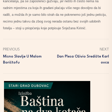
kancelarija, pa se zaposlenici gužvaju, jer nešto ih često nema na
radnim mjestima za koja ih građani plaćaju više nego dovoljno da bi
radili, a možda ih je samo bilo strah da ne pokrenemo još jednu peticiju,
recimo jednu takvu da zbog svog nerada ostanu bez svojih udobnih
fotelja – stoji u priopćenju koje potpisuje Snježana Kirinić.
PREVIOUS
NEXT
Misno Slavlje U Malom
Dan Plesa Oživio Središte Karl
Borištofu
Ovca