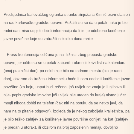
Predsjednica karlovačkog ogranka stranke Snježana Kirinić osvrnula se i
na rad karlovačke gradske uprave. Požalili su se da u petak, iako je bio
radni dan, nisu uspjeli dobiti informaciju da li im je odobreno korištenje
javne površine koje su zatražili nekoliko dana ranije.
– Press konferencija održana je na Tržnici zbog propusta gradske
uprave, jer očito su se u petak zabunili i okrenuli krivi list na kalendaru
(onaj praznički dan), pa nekih nije bilo na radnom mjestu (bio je radni
dan), obzirom da traženu informaciju hoće li nam odobriti korištenje javne
površine (za koju, usput budi rečeno, još uvijek ne znaju je li njihova ili
nije- popis gradske imovine još uvijek nije uređen do kraja) nismo jučer
mogli nikoga dobiti na telefon (čak niti na poruku da se netko javi, da
nam na to pitanje odgovori). Izgleda da je nekog zaboljela kralježnica, pa
je bilo teško zahtjev za korištenje javne površine odnijeti na kat (zahtjev
je predan u utorak), ili obzirom na broj zaposlenih nemaju dovoljno