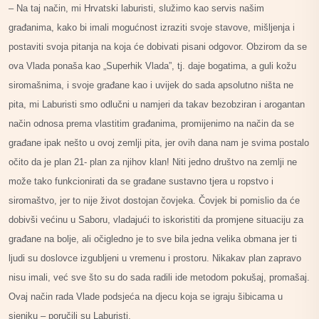
– Na taj način, mi Hrvatski laburisti, služimo kao servis našim
građanima, kako bi imali mogućnost izraziti svoje stavove, mišljenja i
postaviti svoja pitanja na koja će dobivati pisani odgovor. Obzirom da se
ova Vlada ponaša kao „Superhik Vlada”, tj. daje bogatima, a guli kožu
siromašnima, i svoje građane kao i uvijek do sada apsolutno ništa ne
pita, mi Laburisti smo odlučni u namjeri da takav bezobziran i arogantan
način odnosa prema vlastitim građanima, promijenimo na način da se
građane ipak nešto u ovoj zemlji pita, jer ovih dana nam je svima postalo
očito da je plan 21- plan za njihov klan! Niti jedno društvo na zemlji ne
može tako funkcionirati da se građane sustavno tjera u ropstvo i
siromaštvo, jer to nije život dostojan čovjeka. Čovjek bi pomislio da će
dobivši većinu u Saboru, vladajući to iskoristiti da promjene situaciju za
građane na bolje, ali očigledno je to sve bila jedna velika obmana jer ti
ljudi su doslovce izgubljeni u vremenu i prostoru. Nikakav plan zapravo
nisu imali, već sve što su do sada radili ide metodom pokušaj, promašaj.
Ovaj način rada Vlade podsjeća na djecu koja se igraju šibicama u
sjeniku – poručili su Laburisti.