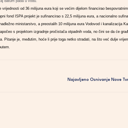
vaj datum pada u vodu.
 vrijednosti od 36 milijuna eura koji se većim dijelom financirao bespovratni
pni fond ISPA projekt je sufinancirao s 22,5 milijuna eura, a nacionalno sufinan
 nadležno ministarstvo, a preostalih 10 milijuna eura Vodovod i kanalizacija Ka
započeo s projektom izgradnje pročistača otpadnih voda, no čini se da će građ
. Pitanje je, međutim, hoće li prije toga netko stradati, na što već dulje vrij
 putem.
Najavljeno Osnivanje Nove Tv