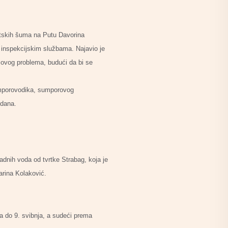
tskih šuma na Putu Davorina
m inspekcijskim službama. Najavio je
i ovog problema, budući da bi se
sumporovodika, sumporovog
 dana.
adnih voda od tvrtke Strabag, koja je
arina Kolaković.
na do 9. svibnja, a sudeći prema