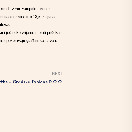
m sredstvima Europske unije iz
ciranje iznosilo je 13,5 milijuna
rlovac.
ani još neko vrijeme morati pričekati
eme upozoravaju građani koji žive u
NEXT
rtke – Gradske Toplane D.o.o.