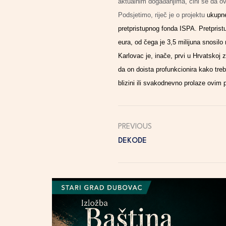
aktualnim događanjima, čini se da o
Podsjetimo, riječ je o projektu
ukupne
pretpristupnog fonda ISPA. Pretpristu
eura, od čega je 3,5 milijuna snosilo
Karlovac je, inače, prvi u Hrvatskoj 
da on doista profunkcionira kako treba
blizini ili svakodnevno prolaze ovim
PREVIOUS
DEKODE