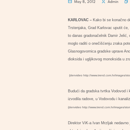
May 8, 2012
Admin
KARLOVAC –
Kako bi se konačno do
Trstenjaka, Grad Karlovac uputit će,
to danas gradonačelnik Damir Jelić, 
moglo raditi o onečišćenju zraka pot
Glasnogovornica gradske uprave Andr
dioksida i ugljikovog monoksida u z
{denvideo http://www.trend.com.hr/images/sto
Budući da gradska tvrtka Vodovod i k
izvodila radove, u Vodovodu i kanali
{denvideo http://www.trend.com.hr/images/sto
Direktor ViK-a Ivan Mrzljak nedavno