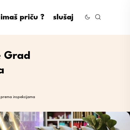
imaš priču ?
slušaj
e Grad
a
 prema inspekcijama