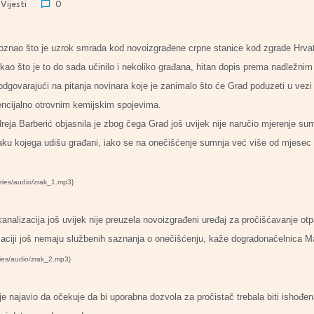
Vijesti
0
znao što je uzrok smrada kod novoizgrađene crpne stanice kod zgrade Hrva
 kao što je to do sada učinilo i nekoliko građana, hitan dopis prema nadležni
odgovarajući na pitanja novinara koje je zanimalo što će Grad poduzeti u vez
encijalno otrovnim kemijskim spojevima.
eja Barberić objasnila je zbog čega Grad još uvijek nije naručio mjerenje 
raku kojega udišu građani, iako se na onečišćenje sumnja već više od mjesec
ries/audio/zrak_1.mp3}
analizacija još uvijek nije preuzela novoizgrađeni uređaj za pročišćavanje otp
zaciji još nemaju službenih saznanja o onečišćenju, kaže dogradonačelnica M
ries/audio/zrak_2.mp3}
 je najavio da očekuje
da bi uporabna dozvola za pročistač trebala biti ishođe