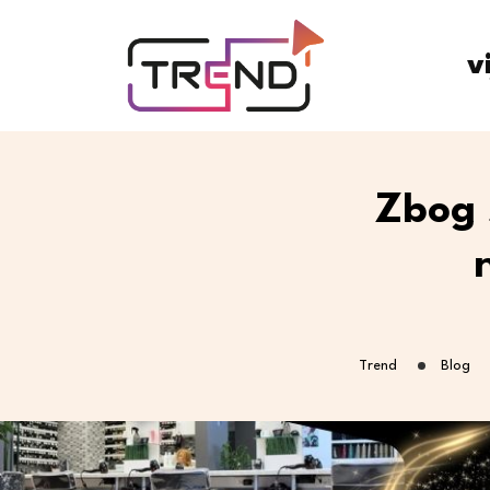
v
Zbog 
Trend
Blog