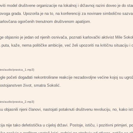
iti model društvene organizacije na lokalnoj i državnoj razini doveo je do st
ovoga grada. Upozorila je na to, na konferenciji za novinare simbolično sazv
 Karlovčana ogorčenih trenutnom društvenom apatijom.
ge objasnio je jedan od njenih osnivača, poznati karlovački aktivist Mile Soko
uta, kaže, nema političke ambicije, već želi upozoriti na kritičnu situaciju i
ries/audio/pravica_1.mp3}
gle početi događati nekontrolirane reakcije nezadovoljne većine kojoj su ugr
ostojanstven život, smatra Sokolić.
ries/audio/pravica_2.mp3}
objasnili njeni članovi, nastojati potaknuti društvenu revoluciju, no, kako is
a nije tako defetistička u cijeloj državi. Postoje, ističu, i pozitivni primjeri, 