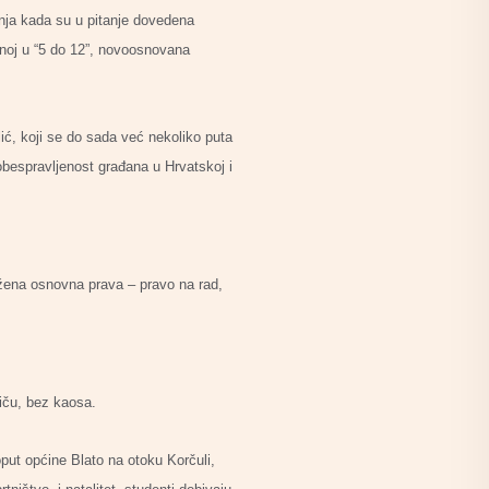
anja kada su u pitanje dovedena
anoj u “5 do 12”, novoosnovana
lić, koji se do sada već nekoliko puta
 obespravljenost građana u Hrvatskoj i
ožena osnovna prava – pravo na rad,
tiču, bez kaosa.
poput općine Blato na otoku Korčuli,