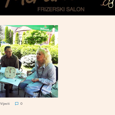
Vijesti
0