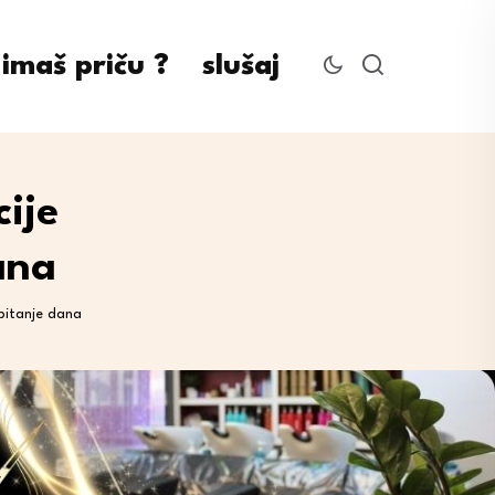
imaš priču ?
slušaj
cije
ana
 pitanje dana