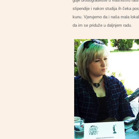
gdje brodogradilište u vlasništvu radn
stipendije i nakon studija ih čeka po
kunu. Vjerujemo da i naša mala lokaln
da im se priduže u daljnjem radu.