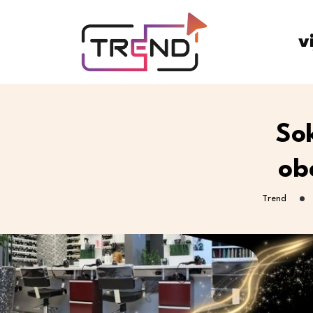
v
Sok
ob
Trend