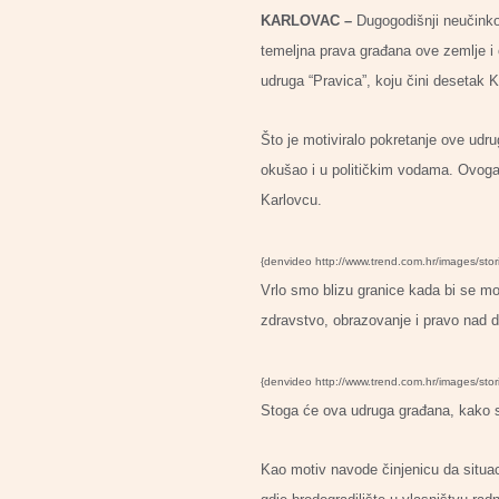
KARLOVAC –
Dugogodišnji neučinkov
temeljna prava građana ove zemlje i 
udruga “Pravica”, koju čini desetak
Što je motiviralo pokretanje ove udru
okušao i u političkim vodama. Ovoga p
Karlovcu.
{denvideo http://www.trend.com.hr/images/sto
Vrlo smo blizu granice kada bi se mo
zdravstvo, obrazovanje i pravo nad d
{denvideo http://www.trend.com.hr/images/sto
Stoga će ova udruga građana, kako su 
Kao motiv navode činjenicu da situacij