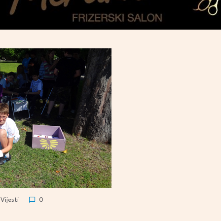
Vijesti
0