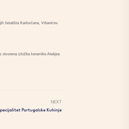
jih šetališta Karlovčana, Vrbanićev
s otvorena izložba keramike Atelijea
NEXT
ecijalitet Portugalske Kuhinje