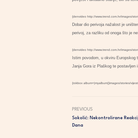
{denvideo http://www.trend.com.hr/images/sto
Dobar dio perivoja nažalost je unište
perivoj, za razliku od onoga što je n
{denvideo http://www.trend.com.hr/images/sto
Istim povodom, u okviru Europskog tj
Janja Gora iz Plaškog te postavljen
{rokbox album=|myalbum|}images/stories/vijest
PREVIOUS
Sokolić: Nekontrolirane Reakci
Dana