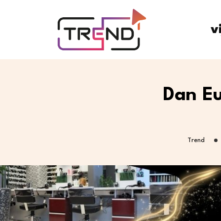
v
Dan Eu
Trend