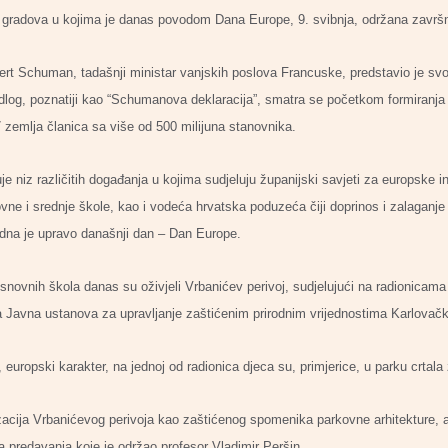
d gradova u kojima je danas povodom Dana Europe, 9. svibnja, održana završ
t Schuman, tadašnji ministar vanjskih poslova Francuske, predstavio je svoj
ijedlog, poznatiji kao “Schumanova deklaracija”, smatra se početkom formiranj
7 zemlja članica sa više od 500 milijuna stanovnika.
e niz različitih događanja u kojima sudjeluju županijski savjeti za europske in
ovne i srednje škole, kao i vodeća hrvatska poduzeća čiji doprinos i zalaganje
edna je upravo današnji dan – Dan Europe.
ovnih škola danas su oživjeli Vrbanićev perivoj, sudjelujući na radionicama 
ila Javna ustanova za upravljanje zaštićenim prirodnim vrijednostima Karlovačk
, europski karakter, na jednoj od radionica djeca su, primjerice, u parku crtal
alizacija Vrbanićevog perivoja kao zaštićenog spomenika parkovne arhitekture, 
ma predavanja koje je održao profesor Vladimir Peršin.