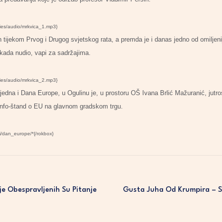
ries/audio/mrkvica_1.mp3}
n tijekom Prvog i Drugog svjetskog rata, a premda je i danas jedno od omiljeni
ekada nudio, vapi za sadržajima.
ries/audio/mrkvica_2.mp3}
edna i Dana Europe, u Ogulinu je, u prostoru OŠ Ivana Brlić Mažuranić, jutro
 info-štand o EU na glavnom gradskom trgu.
i/dan_europe/*{/rokbox}
je Obespravljenih Su Pitanje
Gusta Juha Od Krumpira – Sp