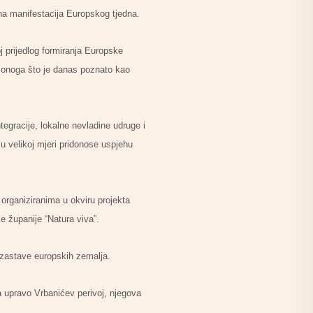
na manifestacija Europskog tjedna.
 prijedlog formiranja Europske
a onoga što je danas poznato kao
tegracije, lokalne nevladine udruge i
 u velikoj mjeri pridonose uspjehu
organiziranima u okviru projekta
e županije “Natura viva”.
a zastave europskih zemalja.
a upravo Vrbanićev perivoj, njegova