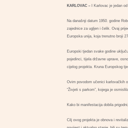
KARLOVAC –
I Karlovac je jedan o
Na današnji datum 1950. godine Rober
zajednice za ugljen i čelik. Ovaj pr
Europska unija, koja trenutno broji 2
Europski tjedan svake godine uključuj
pojedinci, tijela državne uprave, osn
cijelog projekta. Kruna Europskog tj
Ovim povodom učenici karlovačkih osn
“Živjeti s parkom”, kojega je osmisl
Kako bi manifestacija dobila prigodni
Cilj ovog projekta je obnova i revit
povijest i aktualno stanje, bili su te