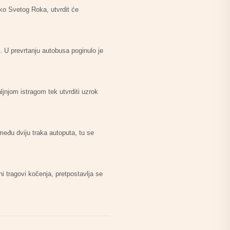
eko Svetog Roka, utvrdit će
i. U prevrtanju autobusa poginulo je
jnjom istragom tek utvrditi uzrok
zmeđu dviju traka autoputa, tu se
i tragovi kočenja, pretpostavlja se