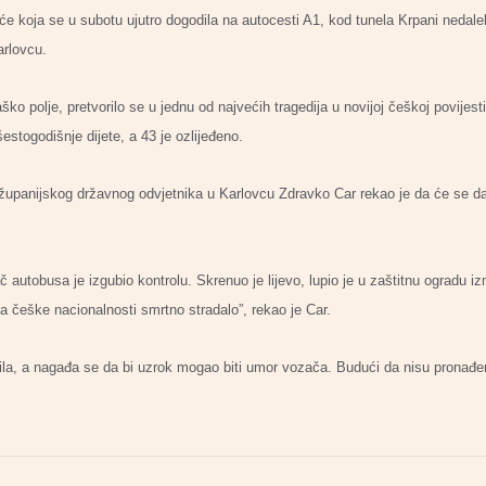
će koja se u subotu ujutro dogodila na autocesti A1, kod tunela Krpani nedal
arlovcu.
ško polje, pretvorilo se u jednu od najvećih tragedija u novijoj češkoj povijest
stogodišnje dijete, a 43 je ozlijeđeno.
upanijskog državnog odvjetnika u Karlovcu Zdravko Car rekao je da će se dal
 autobusa je izgubio kontrolu. Skrenuo je lijevo, lupio je u zaštitnu ogradu i
a češke nacionalnosti smrtno stradalo”, rekao je Car.
ila, a nagađa se da bi uzrok mogao biti umor vozača. Budući da nisu pronađen