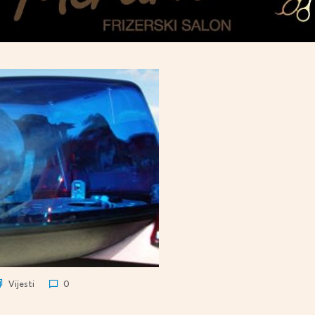
Vijesti
0