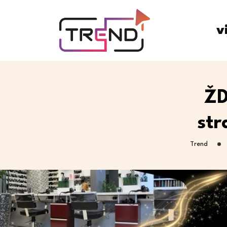
v
ŽD
str
Trend