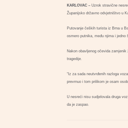
KARLOVAC –
Uzrok stravične nesre
Županijsko državno odvjetništvo u K
Putovanje čeških turista iz Brna u Ba
osmero putnika, među njima i jedno še
Nakon obavljenog očevida zamjenik ž
tragedije.
“Iz za sada neutvrđenih razloga vozač
prevrnuo i tom prilikom je osam osob
U nesreći nisu sudjelovala druga voz
da je zaspao.