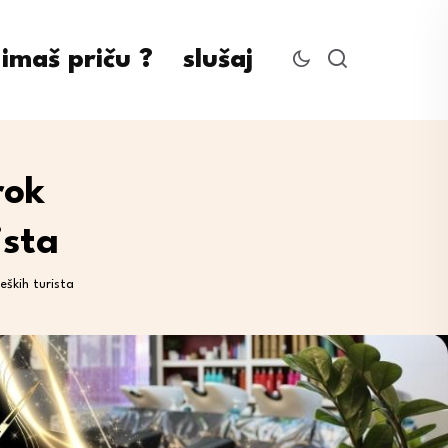
imaš priču ?
slušaj
rok
ista
eških turista