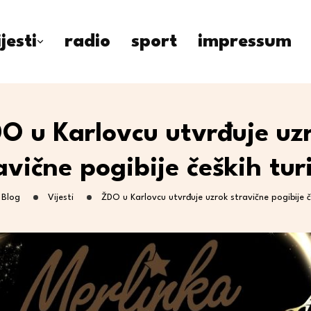
ijesti
radio
sport
impressum
O u Karlovcu utvrđuje uz
avične pogibije čeških tur
Blog
Vijesti
ŽDO u Karlovcu utvrđuje uzrok stravične pogibije č