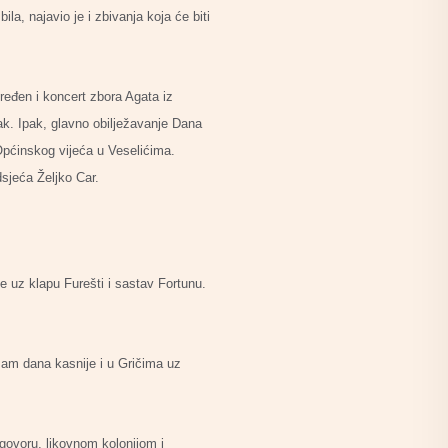
a, najavio je i zbivanja koja će biti
iređen i koncert zbora Agata iz
ak. Ipak, glavno obilježavanje Dana
Općinskog vijeća u Veselićima.
dsjeća Željko Car.
se uz klapu Furešti i sastav Fortunu.
sam dana kasnije i u Gričima uz
govoru, likovnom kolonijom i