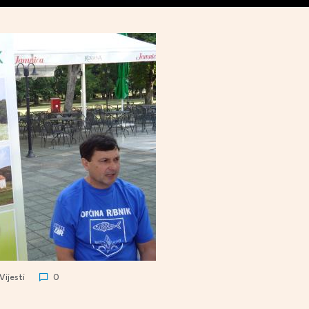
Vijesti
0