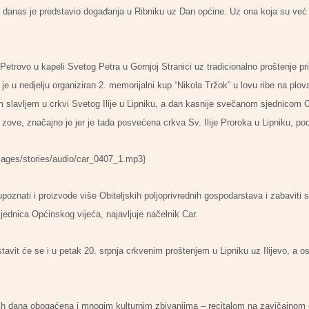
danas je predstavio događanja u Ribniku uz Dan općine. Uz ona koja su već bil
Petrovo u kapeli Svetog Petra u Gornjoj Stranici uz tradicionalno proštenje pr
e u nedjelju organiziran 2. memorijalni kup “Nikola Tržok” u lovu ribe na plov
im slavljem u crkvi Svetog Ilije u Lipniku, a dan kasnije svečanom sjednicom 
zove, značajno je jer je tada posvećena crkva Sv. Ilije Proroka u Lipniku, po
mages/stories/audio/car_0407_1.mp3}
 upoznati i proizvode više Obiteljskih poljoprivrednih gospodarstava i zabaviti 
ednica Općinskog vijeća, najavljuje načelnik Car.
avit će se i u petak 20. srpnja crkvenim proštenjem u Lipniku uz Ilijevo, a o
vih dana obogaćena i mnogim kulturnim zbivanjima – recitalom na zavičajnom 