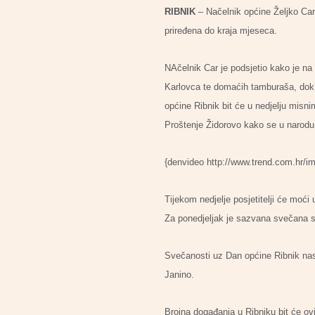
RIBNIK
– Načelnik općine Željko Car 
priređena do kraja mjeseca.
NAčelnik Car je podsjetio kako je na 
Karlovca te domaćih tamburaša, dok j
općine Ribnik bit će u nedjelju misn
Proštenje Židorovo kako se u narodu 
{denvideo http://www.trend.com.hr/i
Tijekom nedjelje posjetitelji će moći
Za ponedjeljak je sazvana svečana sj
Svečanosti uz Dan općine Ribnik nast
Janino.
Brojna događanja u Ribniku bit će o