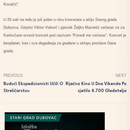
Kovačić”.
U 20 sati na redu je još jedan u nizu koncerata u atriju Starog grada
Dubovca. Gitarist Viktor Vidović i pjesnik Željko Mavretić večeras će za
Karlovčane izvesti koncert pod nazivom “Povedi me večeras”. Koncert je
besplatan, kao i sva događanja za građane u sklopu proslave Dana
grada.
PREVIOUS
NEXT
Budući Ekspedicionisti Učili O
Riječno Kino U Dva Vikenda Po
Streličarstvu
Sjetilo 4.700 Gledatelja