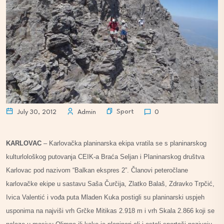
Sport
July 30, 2012
Admin
0
KARLOVAC
– Karlovačka planinarska ekipa vratila se s planinarskog
kulturlološkog putovanja CEIK-a Braća Seljan i Planinarskog društva
Karlovac pod nazivom “Balkan ekspres 2”. Članovi peteročlane
karlovačke ekipe u sastavu Saša Čurčija, Zlatko Balaš, Zdravko Trpčić,
Ivica Valentić i vođa puta Mladen Kuka postigli su planinarski uspjeh
usponima na najviši vrh Grčke Mitikas 2.918 m i vrh Skala 2.866 koji se