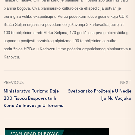
nalaze u masivu Olimpa ili kako je planinari ali i ostali sportaši nazivaju
planina bogova. Ova planinarsko kulturološka ekspedicija ustvari je
trening za veliku ekspediciju u Peruu početkom iduće godine koju CEIK
Braća Seljan organizira povodom obilježavanja 3 karlovačka jubileja :
100-te obljetnice smrti Mirka Seljana, 170 godišnjica prvog alpinističkog
uspona u povijesti hrvatskog alpinizma i 90-te obljetnice osnutka
podružnice HPD-a u Karlovcu i time početka organiziranog planinarstva u
Karlovcu.
PREVIOUS
NEXT
Ministarstvo Turizma Daje
Svetoansko Proštenje U Nedje
200 Tisuća Bespovratnih
Lju Na Vučjaku
Kuna Za Inovacije U Turizmu