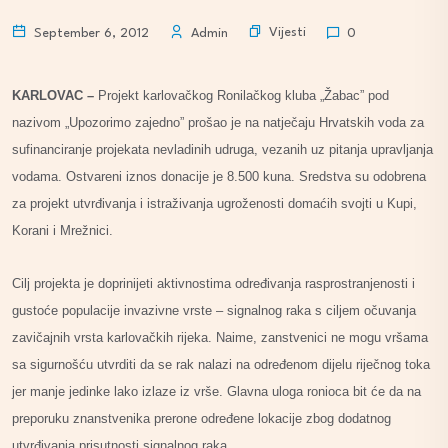
Vijesti
September 6, 2012
Admin
0
KARLOVAC –
Projekt karlovačkog Ronilačkog kluba „Žabac” pod
nazivom „Upozorimo zajedno” prošao je na natječaju Hrvatskih voda za
sufinanciranje projekata nevladinih udruga, vezanih uz pitanja upravljanja
vodama. Ostvareni iznos donacije je 8.500 kuna. Sredstva su odobrena
za projekt utvrđivanja i istraživanja ugroženosti domaćih svojti u Kupi,
Korani i Mrežnici.
Cilj projekta je doprinijeti aktivnostima određivanja rasprostranjenosti i
gustoće populacije invazivne vrste – signalnog raka s ciljem očuvanja
zavičajnih vrsta karlovačkih rijeka. Naime, zanstvenici ne mogu vršama
sa sigurnošću utvrditi da se rak nalazi na određenom dijelu riječnog toka
jer manje jedinke lako izlaze iz vrše. Glavna uloga ronioca bit će da na
preporuku znanstvenika prerone određene lokacije zbog dodatnog
utvrđivanja prisutnosti signalnog raka.