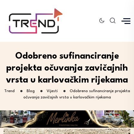
Odobreno sufinanciranje
projekta očuvanja zavičajnih
vrsta u karlovačkim rijekama
Trend
Blog
Vijesti
Odobreno sufinanciranje projekta
očuvanja zavičajnih vrsta u karlovačkim rijekama