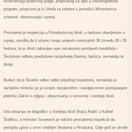
minimalnoga bodovnog praga, propisanog za upis u četverogodišnji
program, priopćeno je iz Ureda za odnose s javnošću Ministarstva
znanosti, obrazovanja i sporta.
Prosvjetna je inspekcija u Prirodoslovnoj školi, u nadzoru obavljenom u
srpnju, utvrdila da ti učenici imaju umjesto minimalnih 36 između 28 i 35
bodova, te je školi zabranjen upis nezakonito primljenih kandidata i
Školskom odboru predloženo razrješenje Damira Jakšića, ravnatelja te
škole.
Budući da je Školski odbor odbio prijedlog inspektora, ravnatelja je
razriješio ministar jer je svojim nezakonitim i neodgovornim postupanjem
prekršio Zakon o odgoju i obrazovanju u osnovnoj i srednjoj školi.
Ista situacija se dogodila i u Srednjoj školi Braća Radić u Kaštel
Štafiliću, a ministar Jovanović je naložio prosvjetnoj inspekciji da
preispita upise u svim srednjim školama u Hrvatskoj. Gdje god se utvrde