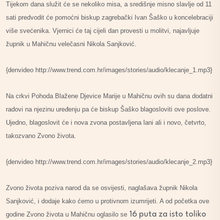
Tijekom dana služit će se nekoliko misa, a središnje misno slavlje od 11
sati predvodit će pomoćni biskup zagrebački Ivan Šaško u koncelebraciji
više svećenika. Vjernici će taj cijeli dan provesti u molitvi, najavljuje
župnik u Mahičnu velečasni Nikola Sanjković.
{denvideo http://www.trend.com.hr/images/stories/audio/klecanje_1.mp3}
Na crkvi Pohoda Blažene Djevice Marije u Mahičnu ovih su dana dodatni
radovi na njezinu uređenju pa će biskup Šaško blagosloviti ove poslove.
Ujedno, blagoslovit će i nova zvona postavljena lani ali i novo, četvrto,
takozvano Zvono života.
{denvideo http://www.trend.com.hr/images/stories/audio/klecanje_2.mp3}
Zvono života poziva narod da se osvijesti, naglašava župnik Nikola
Sanjković, i dodaje kako ćemo u protivnom izumrijeti. A od početka ove
16 puta za isto toliko
godine Zvono života u Mahičnu oglasilo se