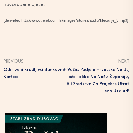
novorođene djece!
{denvideo http://www.trend.com.hr/images/stories/audio/klecanje_3.mp3}
PREVIOUS
NEXT
Otkriveni Kradljivci Bankovnih
Vučić: Podjela Hrvatske Ne Utj
Kartica
Eče Toliko Na Našu Županiju,
Ali Sredstva Za Projekte Utroš
Ena Uzalud!