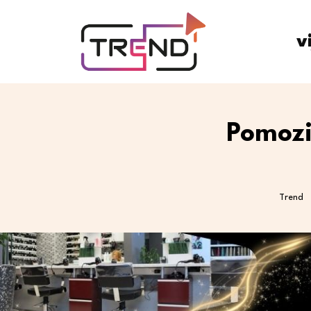
v
Pomozi
Trend