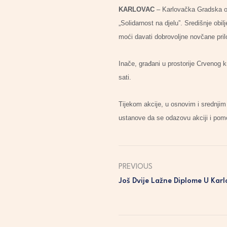
KARLOVAC
– Karlovačka Gradska org
„Solidarnost na djelu”. Središnje obi
moći davati dobrovoljne novčane pril
Inače, građani u prostorije Crvenog k
sati.
Tijekom akcije, u osnovim i srednjim
ustanove da se odazovu akciji i pom
PREVIOUS
Još Dvije Lažne Diplome U Karl