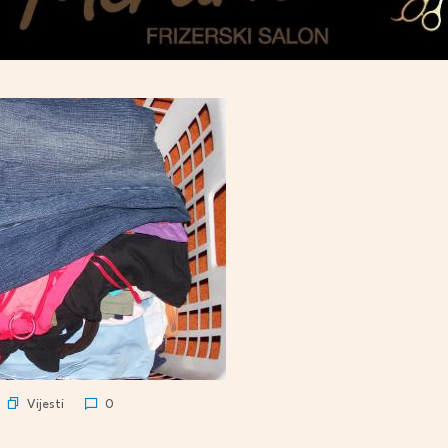
Vijesti
0