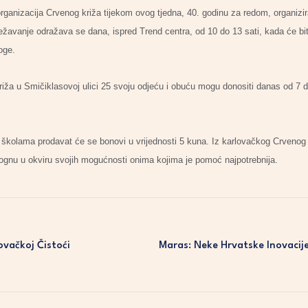
anizacija Crvenog križa tijekom ovog tjedna, 40. godinu za redom, organizir
lježavanje odražava se dana, ispred Trend centra, od 10 do 13 sati, kada će bi
oge.
riža u Smičiklasovoj ulici 25 svoju odjeću i obuću mogu donositi danas od 7 do
 školama prodavat će se bonovi u vrijednosti 5 kuna. Iz karlovačkog Crvenog
ognu u okviru svojih mogućnosti onima kojima je pomoć najpotrebnija.
ovačkoj Čistoći
Maras: Neke Hrvatske Inovacije