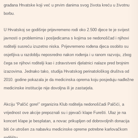
građana Hrvatske koji već u prvim danima svog života kreću u životnu
borbu.
U Hrvatskoj se godišnje prijevremeno rodi oko 2.500 djece te je svijest
javnosti o problemima i posljedicama s kojima se nedonoščad i njihovi
roditelji susreću izuzetno niska. Prijevremeno rođena djeca osobito su
osjetljiva u razdoblju neposredno nakon rođenja i u ranom razvoju, zbog
čega se njihovi roditelji kao i zdravstveni djelatnici nalaze pred brojnim
izazovima. Jednako tako, studija Hrvatskog perinatološkog društva od
2010. godine pokazala je da medicinska oprema koju posjeduju nadležne
medicinske institucije nije dovoljna ili je zastarjela.
Akciju “Palčić gore!” organizira Klub roditelja nedonoščadi Palčići, a
vrijednost ove akcije prepoznali su i pjevači klape Furešti. Ulaz je na
koncert klape je besplatan, a novac prikupljen od dobrovoljnih donacija
biti će utrošen za nabavku medicinske opreme potrebne karlovačkom
rodilištu.