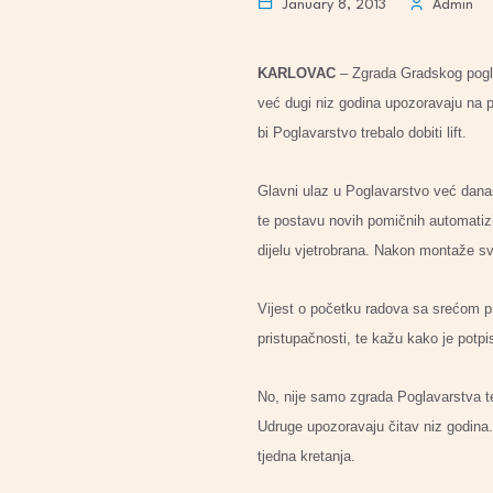
January 8, 2013
Admin
KARLOVAC
– Zgrada Gradskog pogla
već dugi niz godina upozoravaju na p
bi Poglavarstvo trebalo dobiti lift.
Glavni ulaz u Poglavarstvo već danas
te postavu novih pomičnih automatizi
dijelu vjetrobrana. Nakon montaže svih
Vijest o početku radova sa srećom p
pristupačnosti, te kažu kako je potp
No, nije samo zgrada Poglavarstva te
Udruge upozoravaju čitav niz godina.
tjedna kretanja.