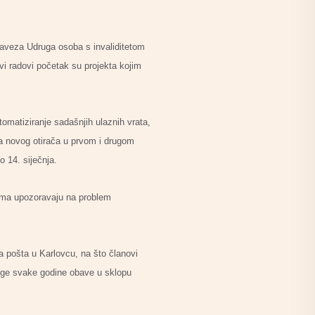
Saveza Udruga osoba s invaliditetom
vi radovi početak su projekta kojim
omatiziranje sadašnjih ulaznih vrata,
va novog otirača u prvom i drugom
o 14. siječnja.
nama upozoravaju na problem
a pošta u Karlovcu, na što članovi
ruge svake godine obave u sklopu