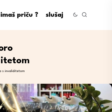
imaš priču ?
slušaj
oro
ditetom
 s invaliditetom