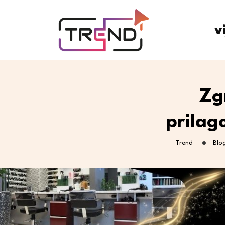
v
Zg
prilag
Trend
Blo