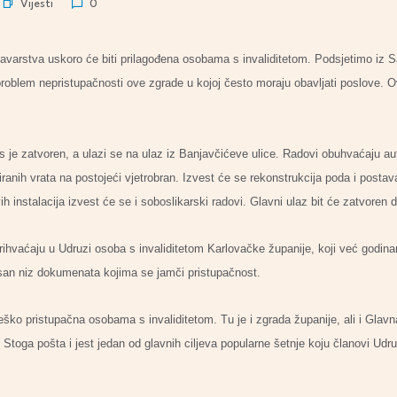
Vijesti
0
varstva uskoro će biti prilagođena osobama s invaliditetom. Podsjetimo iz 
roblem nepristupačnosti ove zgrade u kojoj često moraju obavljati poslove. O
 je zatvoren, a ulazi se na ulaz iz Banjavčićeve ulice. Radovi obuhvaćaju aut
ranih vrata na postojeći vjetrobran. Izvest će se rekonstrukcija poda i posta
 instalacija izvest će se i soboslikarski radovi. Glavni ulaz bit će zatvoren d
rihvaćaju u Udruzi osoba s invaliditetom Karlovačke županije, koji već godi
isan niz dokumenata kojima se jamči pristupačnost.
ško pristupačna osobama s invaliditetom. Tu je i zgrada županije, ali i Glavn
 Stoga pošta i jest jedan od glavnih ciljeva popularne šetnje koju članovi Ud