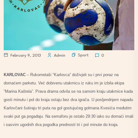
Sport
February 9, 2013
Admin
0
KARLOVAC
–
Rukometaši “Karlovca” doživjeli su i prvi poraz na
domaćem parketu. Već dobivenu utakmicu iz ruku im je izbila ekipa
“Marina Kaštela”. Prava drama odvila se na samom kraju utakmice kada
gosti minutu i pol do kraja ostaju bez dva igrača. U posljendnjem napadu
Karlovčani šutiraju tri puta na gol gostujućeg golmana Kvesića međutim
svaki put ga pogađaju. Na semaforu je ostalo 29:30 iako su domaći imali
i sasvim ugodnih dva pogodka prednosti tri i pol minute do kraja.