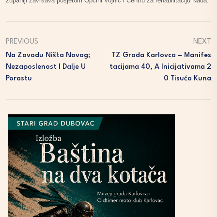
županiji završava posjetom Općini Vojnić i Centru za rehabilitaciju Nada.
PREVIOUS
NEXT
Na Zavodu Ništa Novog;
TZ Grada Karlovca – Manifes
Nezaposlenost I Dalje U
Tacijama 40, A Inicijativama 2
Porastu
0 Tisuća Kuna