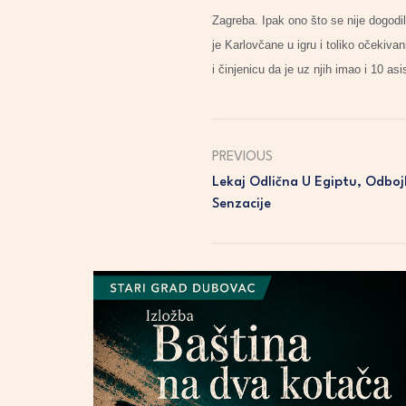
Zagreba. Ipak ono što se nije dogodi
je Karlovčane u igru i toliko očekiva
i činjenicu da je uz njih imao i 10 a
PREVIOUS
Lekaj Odlična U Egiptu, Odbo
Senzacije