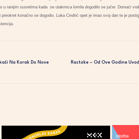
lo u ranijim susretima kada se utakmica lomila dogodilo se jučer. Domaći vra
ni preokret konačno se dogodio. Luka Cindrić opet je imao svoj dan te je posti
sistencija.
jkaši Na Korak Do Nove
Rastoke – Od Ove Godine Uvođ