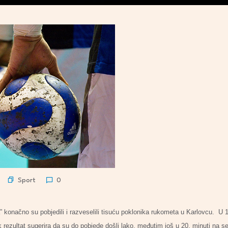
Sport
0
konačno su pobjedili i razveselili tisuću poklonika rukometa u Karlovcu. U 19.
 rezultat sugerira da su do pobjede došli lako, međutim još u 20. minuti na se