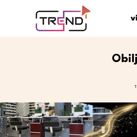
v
Obil
T