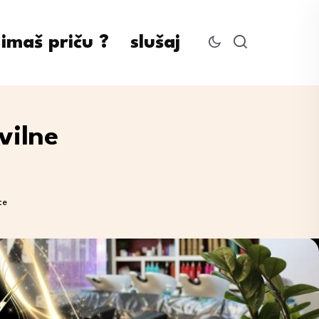
imaš priču ?
slušaj
vilne
te