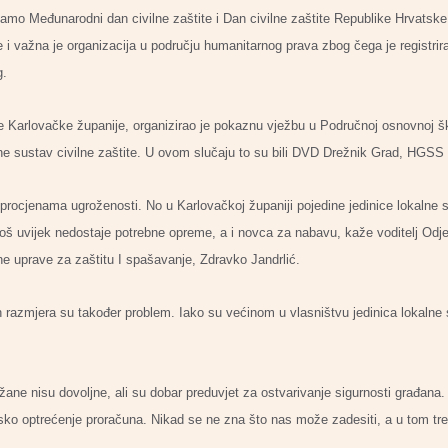
amo Međunarodni dan civilne zaštite i Dan civilne zaštite Republike Hrvatsk
ne i važna je organizacija u području humanitarnog prava zbog čega je registri
g.
e Karlovačke županije, organizirao je pokaznu vježbu u Područnoj osnovnoj š
ne sustav civilne zaštite. U ovom slučaju to su bili DVD Drežnik Grad, HGSS 
 procjenama ugroženosti. No u Karlovačkoj županiji pojedine jedinice lokalne 
 Još uvijek nedostaje potrebne opreme, a i novca za nabavu, kaže voditelj Odj
 uprave za zaštitu I spašavanje, Zdravko Jandrlić.
h razmjera su također problem. Iako su većinom u vlasništvu jedinica lokalne
ane nisu dovoljne, ali su dobar preduvjet za ostvarivanje sigurnosti građana. 
cijsko optrećenje proračuna. Nikad se ne zna što nas može zadesiti, a u tom t