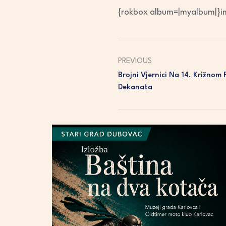
{rokbox album=|myalbum|}im
PREVIOUS
Brojni Vjernici Na 14. Križnom
Dekanata