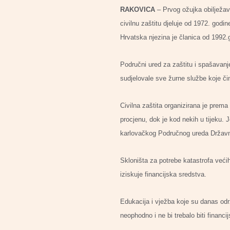
RAKOVICA
– Prvog ožujka obilježav
civilnu zaštitu djeluje od 1972. godi
Hrvatska njezina je članica od 1992.
Područni ured za zaštitu i spašavanj
sudjelovale sve žurne službe koje či
Civilna zaštita organizirana je prema
procjenu, dok je kod nekih u tijeku.
karlovačkog Područnog ureda Državne
Skloništa za potrebe katastrofa veći
iziskuje financijska sredstva.
Edukacija i vježba koje su danas održ
neophodno i ne bi trebalo biti finan