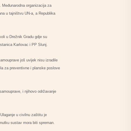
e. Međunarodna organizacija za
rana u tajništvu UN-a, a Republika
koli u Drežnik Gradu gdje su
stanica Karlovac i PP Slunj.
samouprave još uvijek nisu izradile
ela za preventivne i planske poslove
 samouprave, i njihovo održavanje
Ulaganje u civilnu zaštitu je
renutku sustav mora biti spreman.