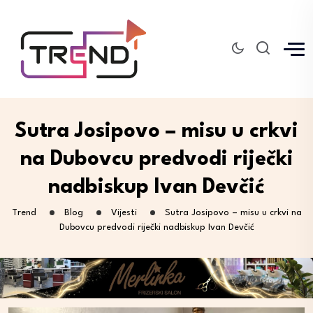
Sutra Josipovo – misu u crkvi
na Dubovcu predvodi riječki
nadbiskup Ivan Devčić
Trend
Blog
Vijesti
Sutra Josipovo – misu u crkvi na
Dubovcu predvodi riječki nadbiskup Ivan Devčić