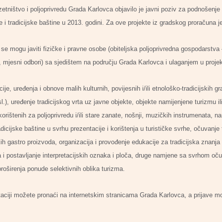
etništvo i poljoprivredu Grada Karlovca objavilo je javni poziv za podnošenje 
e i tradicijske baštine u 2013. godini. Za ove projekte iz gradskog proračuna 
se mogu javiti fizičke i pravne osobe (obiteljska poljoprivredna gospodarstva
 mjesni odbori) sa sjedištem na području Grada Karlovca i ulaganjem u proje
je, uređenja i obnove malih kulturnih, povijesnih i/ili etnološko-tradicijskih gr
l.), uređenje tradicijskog vrta uz javne objekte, objekte namijenjene turizmu ili
korištenih za poljoprivredu i/ili stare zanate, nošnji, muzičkih instrumenata, nam
icijske baštine u svrhu prezentacije i korištenja u turističke svrhe, očuvanje 
kih gastro proizvoda, organizacija i provođenje edukacije za tradicijska znanja i
a i postavljanje interpretacijskih oznaka i ploča, druge namjene sa svrhom očuv
proširenja ponude selektivnih oblika turizma.
aciji možete pronaći na internetskim stranicama Grada Karlovca, a prijave mož