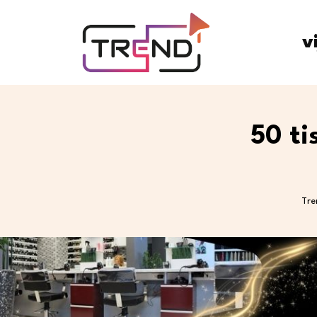
v
50 ti
Tre