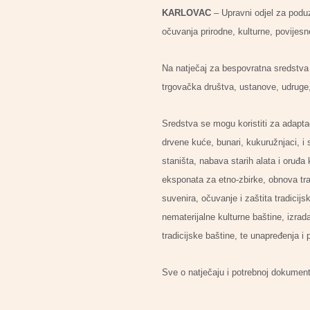
KARLOVAC
– Upravni odjel za poduz
očuvanja prirodne, kulturne, povijesn
Na natječaj za bespovratna sredstva 
trgovačka društva, ustanove, udruge,
Sredstva se mogu koristiti za adaptaci
drvene kuće, bunari, kukuružnjaci, i s
staništa, nabava starih alata i oruđa 
eksponata za etno-zbirke, obnova trad
suvenira, očuvanje i zaštita tradicijs
nematerijalne kulturne baštine, izrad
tradicijske baštine, te unapređenja i 
Sve o natječaju i potrebnoj dokument