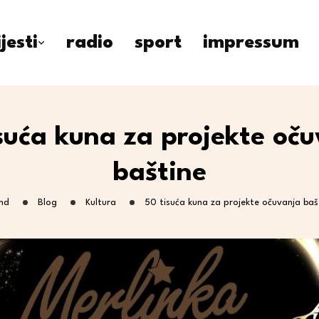
ijesti
radio
sport
impressum
suća kuna za projekte oč
baštine
nd
Blog
Kultura
50 tisuća kuna za projekte očuvanja baš