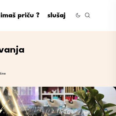
imaš priču ?
slušaj
uvanja
tine