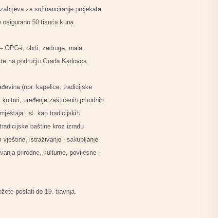
zahtjeva za sufinanciranje projekata
je osigurano 50 tisuća kuna.
 – OPG-i, obrti, zadruge, mala
kte na području Grada Karlovca.
ađevina (npr. kapelice, tradicijske
 kulturi, uređenje zaštićenih prirodnih
ještaja i sl. kao tradicijskih
tradicijske baštine kroz izradu
 vještine, istraživanje i sakupljanje
anja prirodne, kulturne, povijesne i
ete poslati do 19. travnja.