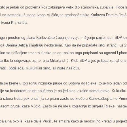
ito je jedan od problema koji zabrinjava velik dio stanovnika županije. Hoće li
lo i na sastanku župana Ivana Vučića, te gradonačelnika Karlovca Damira Jel
 Ivana Krznarića.
uge i prostornog plana Karlovačke županije svoje mišljenje iznijeli su i SDP
ca Damira Jelića smatraju neobičnom. Kao da ne pripadate istoj stranci, ustv
plan sa rješenjem trase nizinske pruge, nakon toga potpisani su ugovori i plano
e tko bi odgovarao za to, pita Mikulandrić. Klub SDP-a još je tada zatražio isto
atili, podsjeća. Kukurikali smo, ali niste nas čuli.
da se krene u izgradnju nizinske pruge od Botova do Rijeke, to je bio jedan o
je sa koridorom pruge spušteno je na jedinice lokalne samouprave. Kukuriku 
či izbora treba pokrenuti, ja se pitam zašto se kreće u Karlovačkoj, a ne Prim
 trasom pruge, kaže Vučić. Zašto se ne ide u izgradnju iz smjera Rijeke, nastav
caja na okoliš, kaže dalje Vučić, te smatra kako je neozbiljno kretati u projekti