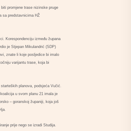
 biti promjene trase nizinske pruge
ića sa predstavnicima HŽ
-ovci. Korespondenciju između župana
rdio je Stjepan Mikulandrić (SDP)
vi, znate li koje posljedice bi imalo
čniju varijantu trase, koja bi
d starteških planova, podsjeća Vučić.
koalicija u svom planu 21 imala je
orsko – goranskoj županiji, koja još
lja.
ranje prije nego se izradi Studija.