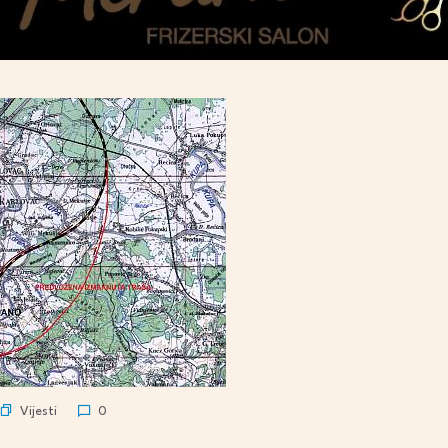
Vijesti
0