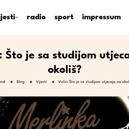
ijesti
radio
sport
impressum
: Što je sa studijom utjec
okoliš?
end
Blog
Vijesti
Vučić: Što je sa studijom utjecaja na okol