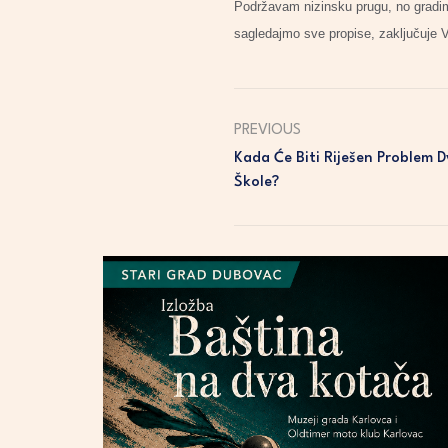
Podržavam nizinsku prugu, no gradimo
sagledajmo sve propise, zaključuje 
PREVIOUS
Kada Će Biti Riješen Problem 
Škole?