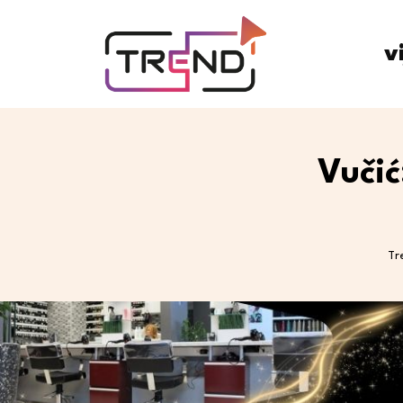
v
Vučić
Tr