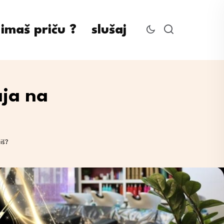
imaš priču ?
slušaj
aja na
iš?