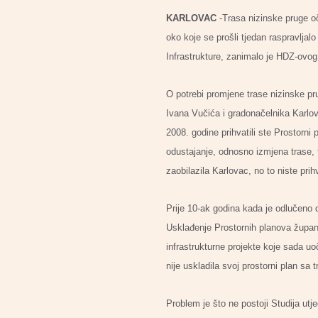
KARLOVAC
-Trasa nizinske pruge oč
oko koje se prošli tjedan raspravlja
Infrastrukture, zanimalo je HDZ-ovog
O potrebi promjene trase nizinske pr
Ivana Vučića i gradonačelnika Karlov
2008. godine prihvatili ste Prostorni 
odustajanje, odnosno izmjena trase, t
zaobilazila Karlovac, no to niste prihv
Prije 10-ak godina kada je odlučeno 
Usklađenje Prostornih planova župani
infrastrukturne projekte koje sada uo
nije uskladila svoj prostorni plan sa
Problem je što ne postoji Studija utje