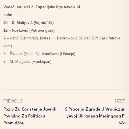
Vodeći strijelci 2. Županijske lige nakon 14.
kol
30 – D. Matijević (Vojnić ’95)
12 – Novković (Petrova gora)
9 – Katić (Cetingrad), Mates i I. Bedeniković (Kupa), Šimulija (Petrova
gora)
8 – Škarjak (Dobra N), Ivanišević (Oštarije)
7 – M. Matijašić (Frankopan)
PREVIOUS
NEXT
Poziv Za Korištenje Javnih
S Pročelja Zgrade U Vraniczan
Površina Za Političku
Yevoj Ukradena Mesingana Pl
Promidžbu
Oča