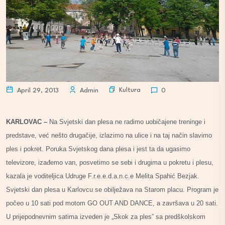
Kultura
April 29, 2013
Admin
0
KARLOVAC –
Na Svjetski dan plesa ne radimo uobičajene treninge i
predstave, već nešto drugačije, izlazimo na ulice i na taj način slavimo
ples i pokret. Poruka Svjetskog dana plesa i jest ta da ugasimo
televizore, izađemo van, posvetimo se sebi i drugima u pokretu i plesu,
kazala je voditeljica Udruge F.r.e.e.d.a.n.c.e Melita Spahić Bezjak.
Svjetski dan plesa u Karlovcu se obilježava na Starom placu. Program je
počeo u 10 sati pod motom GO OUT AND DANCE, a završava u 20 sati.
U prijepodnevnim satima izveden je „Skok za ples” sa predškolskom