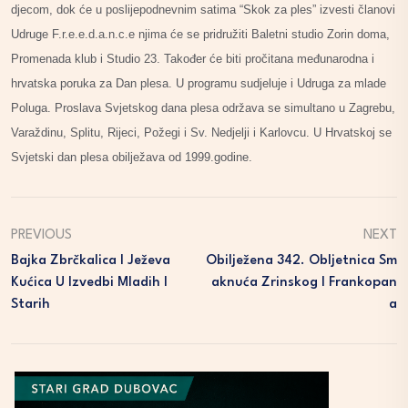
djecom, dok će u poslijepodnevnim satima “Skok za ples” izvesti članovi
Udruge F.r.e.e.d.a.n.c.e njima će se pridružiti Baletni studio Zorin doma,
Promenada klub i Studio 23. Također će biti pročitana međunarodna i
hrvatska poruka za Dan plesa. U programu sudjeluje i Udruga za mlade
Poluga. Proslava Svjetskog dana plesa održava se simultano u Zagrebu,
Varaždinu, Splitu, Rijeci, Požegi i Sv. Nedjelji i Karlovcu. U Hrvatskoj se
Svjetski dan plesa obilježava od 1999.godine.
PREVIOUS
NEXT
Bajka Zbrčkalica I Ježeva
Obilježena 342. Obljetnica Sm
Kućica U Izvedbi Mladih I
Aknuća Zrinskog I Frankopan
Starih
A