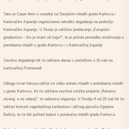
Tako je Carpe diem u suradnji sa Savjetom mladih grada Karlovca i
Karlovačke županije organiziramo nekoliko događanja na području
Karlovačke županije. U Slunju je održano predavanje „Europsko
građanstvo – što je imam od toga?”, te je počela provedba istraživanja o
potrebama mladih u gradu Karlovcu i u Karlovačkoj županiji.
Završno događanje bit će održano danas s početkom u 16 sati na
karlovačkoj Promenadi.
Udruga Izvan fokusa održat će video anketu mladih o potrebama mladih
u gradu Karlovcu, bit će održana završna izložba projekta „Rukama
stvaraj, a ne udaraj!”, te radionica origamija. U Studiju 8 od 20 sati bit će
održan koncert zagrebačkog kantautora i uličnog pjevača Ognjena
Bašića, te će biti pušteni baloni s porukama mladih grada Karlovca.