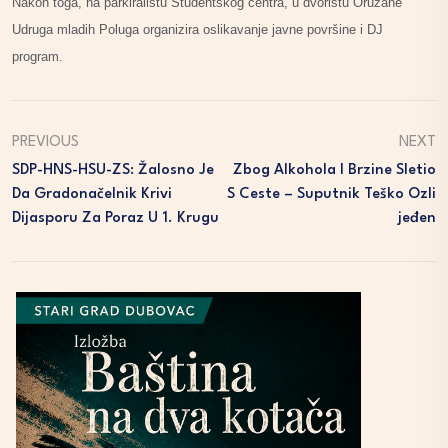
Nakon toga, na parkiralištu Studentskog centra, u dvorištu Oružane
Udruga mladih Poluga organizira oslikavanje javne površine i DJ
program.
PREVIOUS
NEXT
SDP-HNS-HSU-ZS: Žalosno Je
Zbog Alkohola I Brzine Sletio
Da Gradonačelnik Krivi
S Ceste – Suputnik Teško Ozli
Dijasporu Za Poraz U 1. Krugu
Jeđen