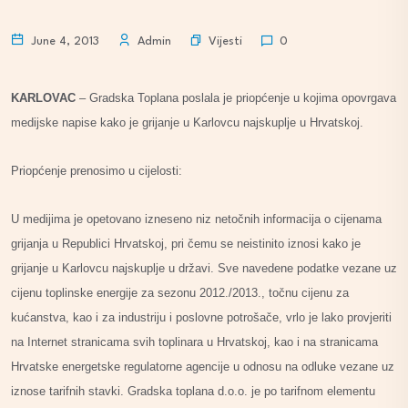
Vijesti
June 4, 2013
Admin
0
KARLOVAC
– Gradska Toplana poslala je priopćenje u kojima opovrgava
medijske napise kako je grijanje u Karlovcu najskuplje u Hrvatskoj.
Priopćenje prenosimo u cijelosti:
U medijima je opetovano izneseno niz netočnih informacija o cijenama
grijanja u Republici Hrvatskoj, pri čemu se neistinito iznosi kako je
grijanje u Karlovcu najskuplje u državi. Sve navedene podatke vezane uz
cijenu toplinske energije za sezonu 2012./2013., točnu cijenu za
kućanstva, kao i za industriju i poslovne potrošače, vrlo je lako provjeriti
na Internet stranicama svih toplinara u Hrvatskoj, kao i na stranicama
Hrvatske energetske regulatorne agencije u odnosu na odluke vezane uz
iznose tarifnih stavki. Gradska toplana d.o.o. je po tarifnom elementu