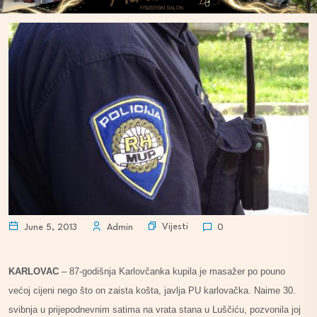
Vijesti
June 5, 2013
Admin
0
KARLOVAC
– 87-godišnja Karlovčanka kupila je masažer po pouno
većoj cijeni nego što on zaista košta, javlja PU karlovačka. Naime 30.
svibnja u prijepodnevnim satima na vrata stana u Luščiću, pozvonila joj