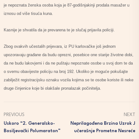
je nepoznata ženska osoba koja je 87-godišnjakinji prodala masažer u
iznosu od više tisuća kuna.
Kasnije je shvatila da je prevarena te je slučaj prijavila policiji.
Zbog ovakvih učestalih prijevara, iz PU karlovačke još jednom
upozoravaju građane da budu oprezni, posebice one starije životne dobi,
da ne budu lakovjerni i da ne puštaju nepoznate osobe u svoj dom te da
o svemu obavijeste policiju na broj 192. Ukoliko je moguće pokušajte
zabilježit registracijsku oznaku vozila kojima se te osobe koriste ili neke
druge činjenice koje bi olakšale pronalazak počinitelja.
PREVIOUS
NEXT
Uskoro “2. Generalsko-
Neprilagođena Brzina Uzrok J
Bosiljevački Polumaraton”
Učerašnje Prometne Nesreće