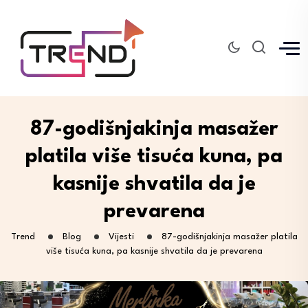
87-godišnjakinja masažer
platila više tisuća kuna, pa
kasnije shvatila da je
prevarena
Trend
Blog
Vijesti
87-godišnjakinja masažer platila
više tisuća kuna, pa kasnije shvatila da je prevarena