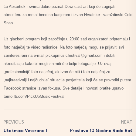
će Absortick i svima dobro poznat Downcast art koji će zagrijati
atmosferu za metal bend sa karijerom i izvan Hrvatske –varaždinski Cold
Snap.
Uz glazbeni program koji započinje u 20:00 sati organizatori pripremaju i
foto natječaj te video radionice. Na foto natječaj mogu se prijaviti svi
zainteresirani na e-mail pickupmusicfestival@gmail.com i dobiti
akreditaciju kako bi mogli snimiti što bolje fotografije. Uz ovaj
„profesionalniji” foto natječaj, aktivan će biti i foto natječaj za
„najkreativniji i najčudnije” situacije posjetitelja koji će se provoditi putem
Facebook stranice Izvan fokusa. Sve detalje i novosti pratite upravo
tamo fb.com/PickUpMusicFestival
PREVIOUS
NEXT
Utakmica Veterana I
Proslava 10 Godina Rada Boš