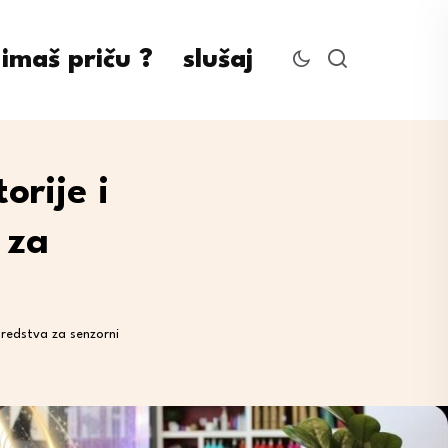
imaš priču ?
slušaj
orije i
 za
 sredstva za senzorni