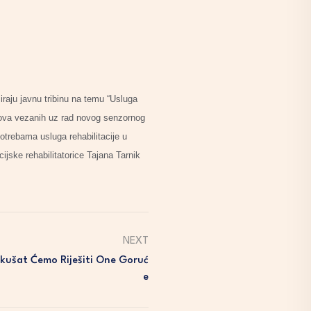
iraju javnu tribinu na temu “Usluga
anova vezanih uz rad novog senzornog
potrebama usluga rehabilitacije u
jske rehabilitatorice Tajana Tarnik
NEXT
okušat Ćemo Riješiti One Goruć
E