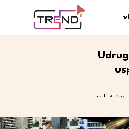
v
Udruga
us
Trend
Blog