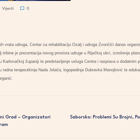
Vijesti
0
h vrata udruga, Centar za rehabilitaciju Ozalj i udruga Zvončići danas organiz
j tribine je prezentacija novog prostora udruge u Riječkoj ulici, iznošenje pl
 u Karlovačkoj županiji te predstavljenje usluga Centra i rasprava o dodatnim 
su radna terapeutkinja Nada Jelača, logopedinja Dubravka Manojlović te edukaci
rganić.
ni Grad – Organizatori
Saborsko: Problemi Su Brojni, P
gram