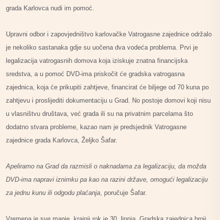
grada Karlovca nudi im pomoć.
Upravni odbor i zapovjedništvo karlovačke Vatrogasne zajednice održalo
je nekoliko sastanaka gdje su uočena dva vodeća problema. Prvi je
legalizacija vatrogasnih domova koja iziskuje znatna financijska
sredstva, a u pomoć DVD-ima priskočit će gradska vatrogasna
zajednica, koja će prikupiti zahtjeve, financirat će biljege od 70 kuna po
zahtjevu i proslijediti dokumentaciju u Grad. No postoje domovi koji nisu
u vlasništvu društava, već grada ili su na privatnim parcelama što
dodatno stvara probleme, kazao nam je predsjednik Vatrogasne
zajednice grada Karlovca, Željko Šafar.
Apeliramo na Grad da razmisli o naknadama za legalizaciju, da možda
DVD-ima napravi iznimku pa kao na razini države, omogući legalizaciju
za jednu kunu ili odgodu plaćanja
, poručuje Šafar.
Vremena je sve manje, krajnji rok je 30. lipnja. Gradska zajednica broji