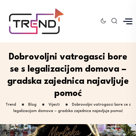
Dobrovoljni vatrogasci bore
se s legalizacijom domova –
gradska zajednica najavljuje
pomoć
Trend
Blog
Vijesti
Dobrovoljni vatrogasci bore se s
legalizacijom domova – gradska zajednica najavljuje pomoć