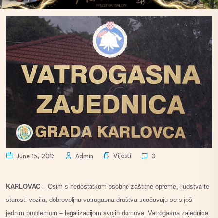
Vijesti
June 15, 2013
Admin
0
KARLOVAC
– Osim s nedostatkom osobne zaštitne opreme, ljudstva te
starosti vozila, dobrovoljna vatrogasna društva suočavaju se s još
jednim problemom – legalizacijom svojih domova. Vatrogasna zajednica