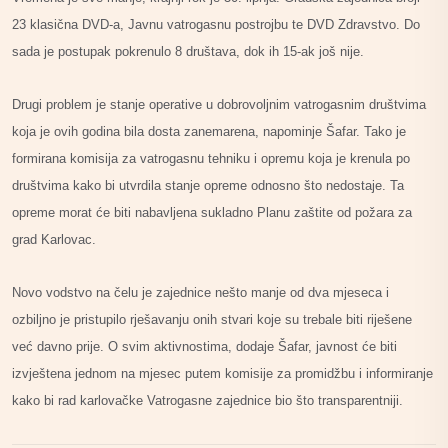
23 klasična DVD-a, Javnu vatrogasnu postrojbu te DVD Zdravstvo. Do
sada je postupak pokrenulo 8 društava, dok ih 15-ak još nije.
Drugi problem je stanje operative u dobrovoljnim vatrogasnim društvima
koja je ovih godina bila dosta zanemarena, napominje Šafar. Tako je
formirana komisija za vatrogasnu tehniku i opremu koja je krenula po
društvima kako bi utvrdila stanje opreme odnosno što nedostaje. Ta
opreme morat će biti nabavljena sukladno Planu zaštite od požara za
grad Karlovac.
Novo vodstvo na čelu je zajednice nešto manje od dva mjeseca i
ozbiljno je pristupilo rješavanju onih stvari koje su trebale biti riješene
već davno prije. O svim aktivnostima, dodaje Šafar, javnost će biti
izvještena jednom na mjesec putem komisije za promidžbu i informiranje
kako bi rad karlovačke Vatrogasne zajednice bio što transparentniji.