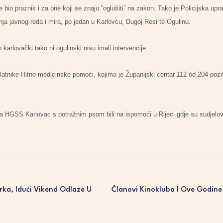
 bio praznik i za one koji se znaju ”oglušiti” na zakon. Tako je Policijska upr
nja javnog reda i mira, po jedan u Karlovcu, Dugoj Resi te Ogulinu.
 karlovački tako ni ogulinski nisu imali intervencije.
elatnike Hitne medicinske pomoći, kojima je Županijski centar 112 od 204 poziv
ka HGSS Karlovac s potražnim psom bili na ispomoći u Rijeci gdje su sudjelov
rka, Idući Vikend Odlaze U
Članovi Kinokluba I Ove Godine