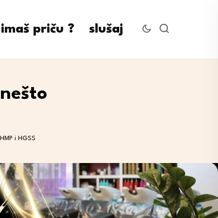
imaš priču ?
slušaj
onešto
a HMP i HGSS