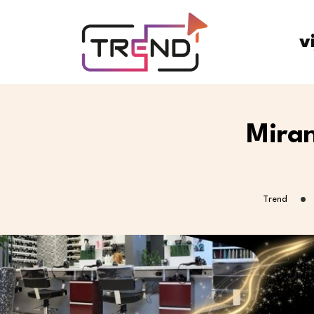
v
Miran
Trend