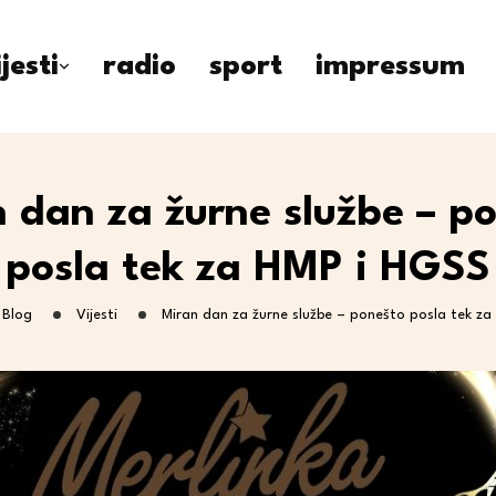
ijesti
radio
sport
impressum
 dan za žurne službe – p
posla tek za HMP i HGSS
Blog
Vijesti
Miran dan za žurne službe – ponešto posla tek z