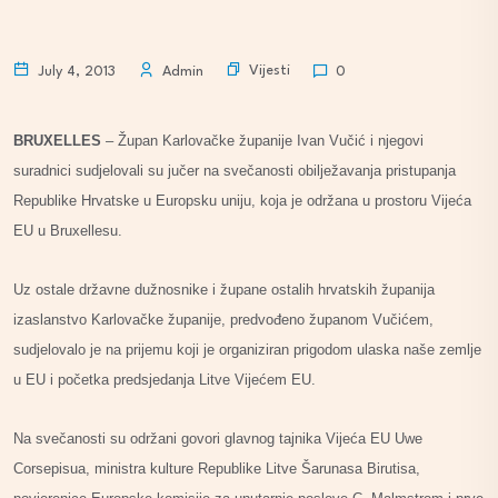
Vijesti
July 4, 2013
Admin
0
BRUXELLES
– Župan Karlovačke županije Ivan Vučić i njegovi
suradnici sudjelovali su jučer na svečanosti obilježavanja pristupanja
Republike Hrvatske u Europsku uniju, koja je održana u prostoru Vijeća
EU u Bruxellesu.
Uz ostale državne dužnosnike i župane ostalih hrvatskih županija
izaslanstvo Karlovačke županije, predvođeno županom Vučićem,
sudjelovalo je na prijemu koji je organiziran prigodom ulaska naše zemlje
u EU i početka predsjedanja Litve Vijećem EU.
Na svečanosti su održani govori glavnog tajnika Vijeća EU Uwe
Corsepisua, ministra kulture Republike Litve Šarunasa Birutisa,