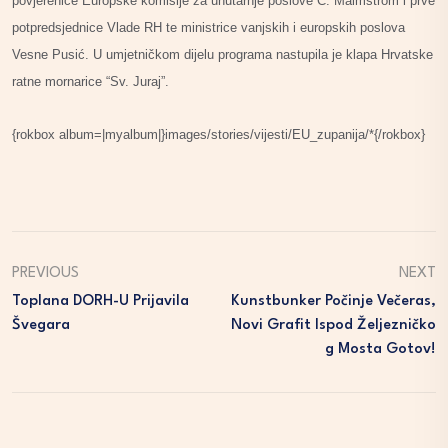
povjerenice Europske komisije za unutarnje poslove C. Malmstrom i prve
potpredsjednice Vlade RH te ministrice vanjskih i europskih poslova
Vesne Pusić. U umjetničkom dijelu programa nastupila je klapa Hrvatske
ratne mornarice “Sv. Juraj”.
{rokbox album=|myalbum|}images/stories/vijesti/EU_zupanija/*{/rokbox}
PREVIOUS
NEXT
Toplana DORH-U Prijavila
Kunstbunker Počinje Večeras,
Švegara
Novi Grafit Ispod Željezničko
G Mosta Gotov!