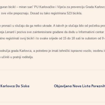
Siguran bicikl – miran san” PU Karlovačke i Vijeća za prevenciju Grada Karlo
i sve više prepoznaju. Dosad su tako registrirana 523 bicikla.
še pronaći u slučaju da ga netko ukrade. A takvih je slučaja bilo od početka p
ja Lenard i poziva sve zainteresirane građane da dođu u Informativni centar
no registrirati svoj bicikl i to svake srijede od 15 do 18 sati te subotom od 9 
područja grada Karlovca, a potrebno je imati tehnički ispravno vozilo, osobnu
činiti u pratnji roditelja.
Karlovca Do Siska
Objavljena Nova Lista Poreznih