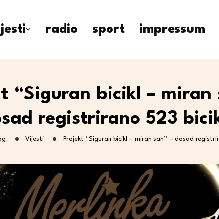
ijesti
radio
sport
impressum
t “Siguran bicikl – miran
sad registrirano 523 bici
og
Vijesti
Projekt “Siguran bicikl – miran san” – dosad registri