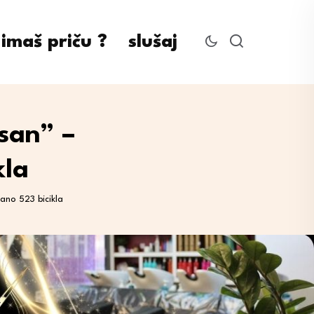
imaš priču ?
slušaj
 san” –
kla
rano 523 bicikla