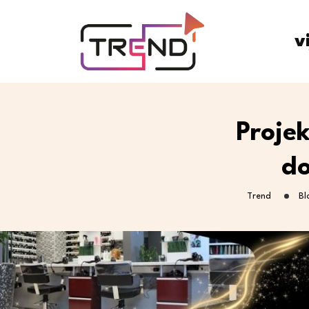
v
Projek
do
Trend
Bl