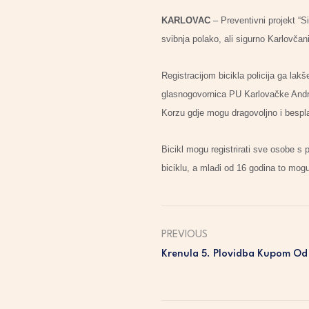
KARLOVAC
– Preventivni projekt “
svibnja polako, ali sigurno Karlovčan
Registracijom bicikla policija ga lak
glasnogovornica PU Karlovačke Andre
Korzu gdje mogu dragovoljno i besplat
Bicikl mogu registrirati sve osobe s 
biciklu, a mlađi od 16 godina to mogu u
PREVIOUS
Krenula 5. Plovidba Kupom Od 