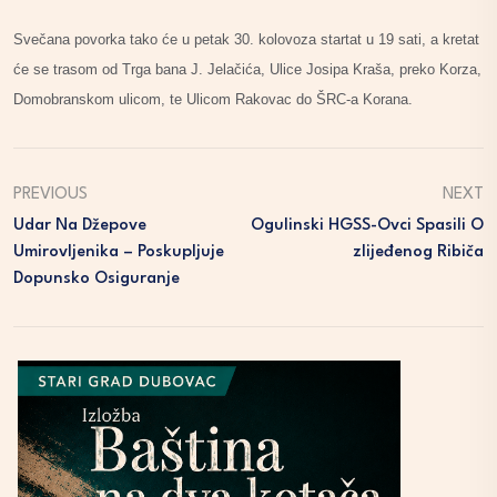
Svečana povorka tako će u petak 30. kolovoza startat u 19 sati, a kretat
će se trasom od Trga bana J. Jelačića, Ulice Josipa Kraša, preko Korza,
Domobranskom ulicom, te Ulicom Rakovac do ŠRC-a Korana.
PREVIOUS
NEXT
Udar Na Džepove
Ogulinski HGSS-Ovci Spasili O
Umirovljenika – Poskupljuje
Zlijeđenog Ribiča
Dopunsko Osiguranje