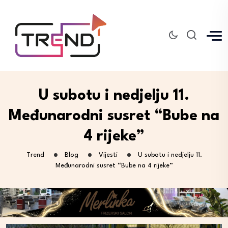
U subotu i nedjelju 11.
Međunarodni susret “Bube na
4 rijeke”
Trend
Blog
Vijesti
U subotu i nedjelju 11.
Međunarodni susret “Bube na 4 rijeke”