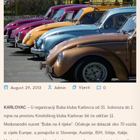
Vijesti
August 29, 2013
Admin
0
KARLOVAC
– U organizaciji Buba kluba Karlovca od 31. kolovoza do 1.
rujna na prostoru Kinološkog kluba Karlovac bit će održan 11.
Međunarodni susret “Bube na 4 rijeke”. Očekuje se dolazak oko 70 vozila
iz cijele Europe, a ponajviše iz Slovenije, Austrije, BIH, Srbije, Italije,